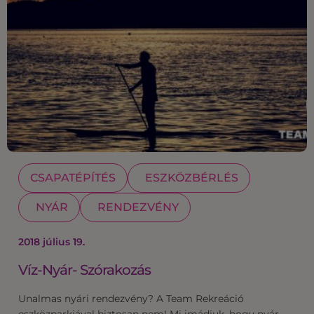
CSAPATÉPÍTÉS
ESZKÖZBÉRLÉS
NYÁR
RENDEZVÉNY
2018 július 19.
Víz-Nyár- Szórakozás
Unalmas nyári rendezvény? A Team Rekreáció
eszközparkjával biztosan nem! Mi imádjuk, hogy nyár