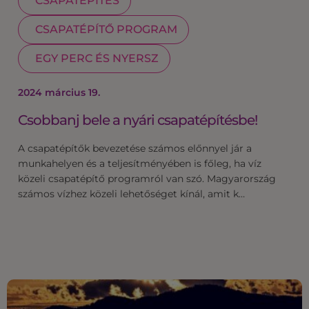
CSAPATÉPÍTÉS
CSAPATÉPÍTŐ PROGRAM
EGY PERC ÉS NYERSZ
2024 március 19.
Csobbanj bele a nyári csapatépítésbe!
A csapatépítők bevezetése számos előnnyel jár a
munkahelyen és a teljesítményében is főleg, ha víz
közeli csapatépítő programról van szó. Magyarország
számos vízhez közeli lehetőséget kínál, amit k…