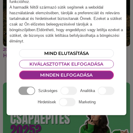
funkcióihoz.
A harmadik féltől származó sütik segítenek a weboldal
használatának elemzésében, tárolják a preferenciáit és releváns
tartalmakat és hirdetéseket biztosítanak Önnek. Ezeket a sütiket
csak az Ön előzetes beleegyezésével tároljuk a
böngészőjében.Eldöntheti, hogy engedélyezi vagy letiltja ezeket a
sütiket, de bizonyos sütik letiltása befolyásolhatja a böngészési
élményt.
2025 szeptember 22.
MIND ELUTASÍTÁSA
Halloweeni csapatépítés
KIVÁLASZTOTTAK ELFOGADÁSA
MINDEN ELFOGADÁSA
Szükséges
Analitika
Hirdetések
Marketing