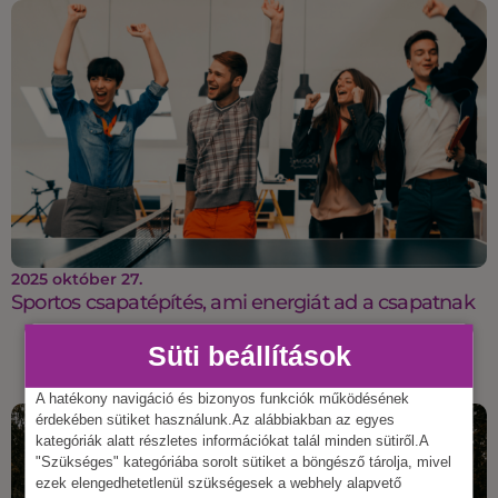
2025 október 27.
Sportos csapatépítés, ami energiát ad a csapatnak
Süti beállítások
A hatékony navigáció és bizonyos funkciók működésének
érdekében sütiket használunk.Az alábbiakban az egyes
kategóriák alatt részletes információkat talál minden sütiről.A
"Szükséges" kategóriába sorolt sütiket a böngésző tárolja, mivel
ezek elengedhetetlenül szükségesek a webhely alapvető