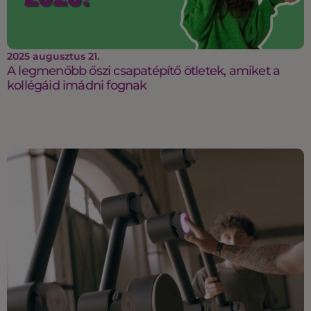
2025 augusztus 21.
A legmenőbb őszi csapatépítő ötletek, amiket a
kollégáid imádni fognak