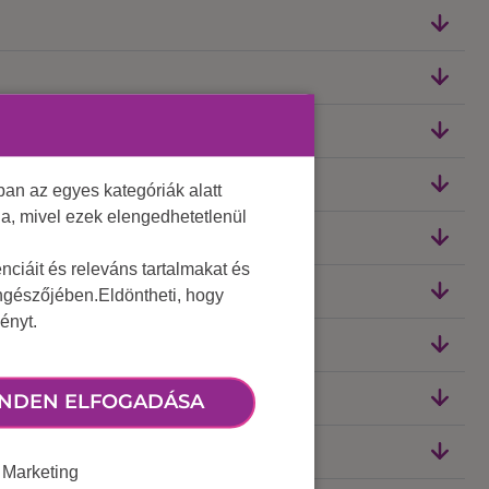
an az egyes kategóriák alatt
lja, mivel ezek elengedhetetlenül
ciáit és releváns tartalmakat és
öngészőjében.Eldöntheti, hogy
ényt.
NDEN ELFOGADÁSA
Marketing