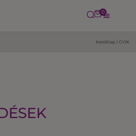
0
Kezdőlap
/
GYIK
RDÉSEK