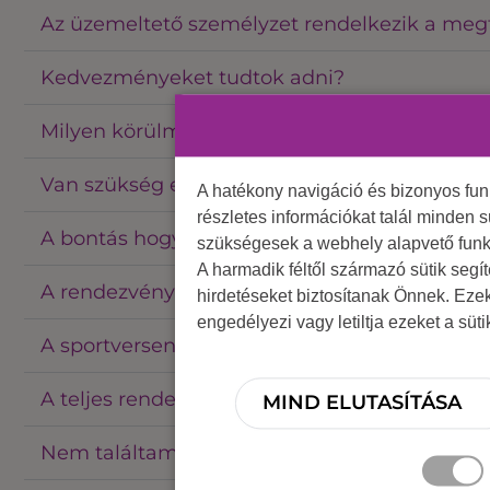
Az üzemeltető személyzet rendelkezik a meg
Kedvezményeket tudtok adni?
Milyen körülmények szükségesek az eszközök
Van szükség előzetes helyszínbejárásra?
A hatékony navigáció és bizonyos fu
részletes információkat talál minden s
A bontás hogyan szokott történni?
szükségesek a webhely alapvető funk
A harmadik féltől származó sütik segí
A rendezvényen felnőttek és gyerekek is lesz
hirdetéseket biztosítanak Önnek. Eze
engedélyezi vagy letiltja ezeket a süt
A sportversenyekhez játékvezetőkre lenne sz
A teljes rendezvény megszervezését a kezetek
MIND ELUTASÍTÁSA
Nem találtam megfelelő helyszínt a rendezv