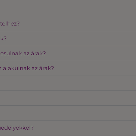
telhez?
ak?
osulnak az árak?
 alakulnak az árak?
gedélyekkel?