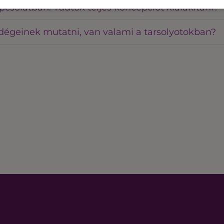
csolatban. Tudtok teljes koncepciót kialakítani?
dégeinek mutatni, van valami a tarsolyotokban?