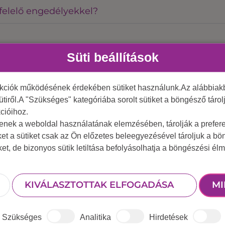
felelő engedélyekkel?
Süti beállítások
 telepítéséhez?
nkciók működésének érdekében sütiket használunk.Az alábbiakb
ütiről.A "Szükséges" kategóriába sorolt sütiket a böngésző táro
cióihoz.
tenek a weboldal használatának elemzésében, tárolják a preferen
nek, jelenthet ez problémát?
ket a sütiket csak az Ön előzetes beleegyezésével tároljuk a b
iket, de bizonyos sütik letiltása befolyásolhatja a böngészési élm
ükségünk. Meg tudjátok oldani?
be adnánk. Ilyesmivel is foglalkoztok?
KIVÁLASZTOTTAK ELFOGADÁSA
MI
ényemhez. Tudtok segíteni?
Szükséges
Analitika
Hirdetések