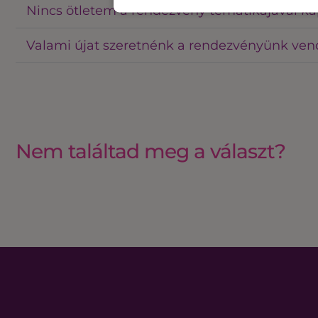
Nincs ötletem a rendezvény tematikájával kap
Valami újat szeretnénk a rendezvényünk ven
Nem találtad meg a választ?