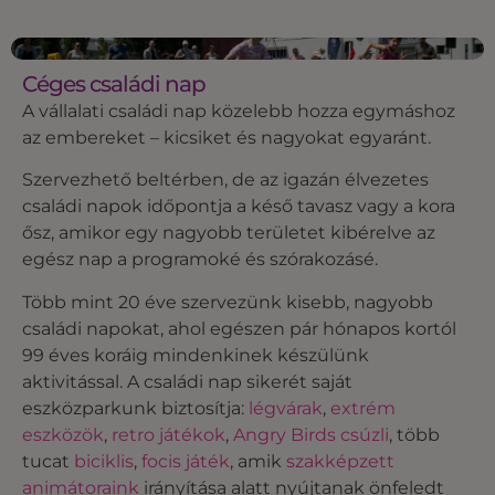
Céges családi nap
A vállalati családi nap közelebb hozza egymáshoz
az embereket – kicsiket és nagyokat egyaránt.
Szervezhető beltérben, de az igazán élvezetes
családi napok időpontja a késő tavasz vagy a kora
ősz, amikor egy nagyobb területet kibérelve az
egész nap a programoké és szórakozásé.
Több mint 20 éve szervezünk kisebb, nagyobb
családi napokat, ahol egészen pár hónapos kortól
99 éves koráig mindenkinek készülünk
aktivitással. A családi nap sikerét saját
eszközparkunk biztosítja:
légvárak
,
extrém
eszközök
,
retro játékok
,
Angry Birds csúzli
, több
tucat
biciklis
,
focis játék
, amik
szakképzett
animátoraink
irányítása alatt nyújtanak önfeledt