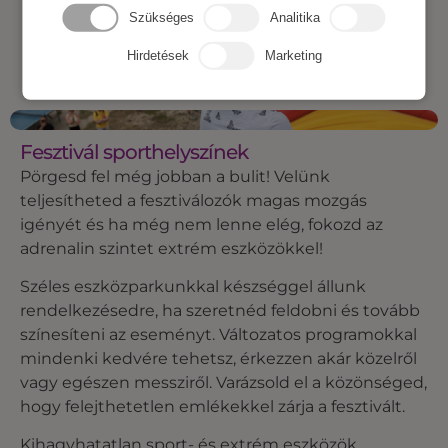
Szükséges
Analitika
Hirdetések
Marketing
Fesztivál sporthelyszínek
Pörgesd fel még jobban a bulit! Velünk
teljesítheted a fesztiválozók magas mozgás
igényét és ha még nem lenne elég, fokozd az
adrenalin szintet extrém eszközökkel!
Széles eszközparkunkkal készséggel állunk
rendelkezésedre, ha szeretnéd feldobni és tovább
színesíteni az eseményt. Változatos programokkal
mindenki kedvére tehetsz, érkezzen akár közelről
vagy egészen messziről. Varázsold el a közönséged,
hogy felejthetetlen emlékekkel zárja a fesztivált.
Kihagyhatatlan sport- és extrém eszközök