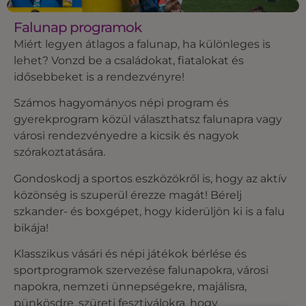
Falunap programok
Miért legyen átlagos a falunap, ha különleges is
lehet? Vonzd be a családokat, fiatalokat és
idősebbeket is a rendezvényre!
Számos hagyományos népi program és
gyerekprogram közül választhatsz falunapra vagy
városi rendezvényedre a kicsik és nagyok
szórakoztatására.
Gondoskodj a sportos eszközökről is, hogy az aktív
közönség is szuperül érezze magát! Bérelj
szkander- és boxgépet, hogy kiderüljön ki is a falu
bikája!
Klasszikus vásári és népi játékok bérlése és
sportprogramok szervezése falunapokra, városi
napokra, nemzeti ünnepségekre, majálisra,
pünkösdre, szüreti fesztiválokra, hogy