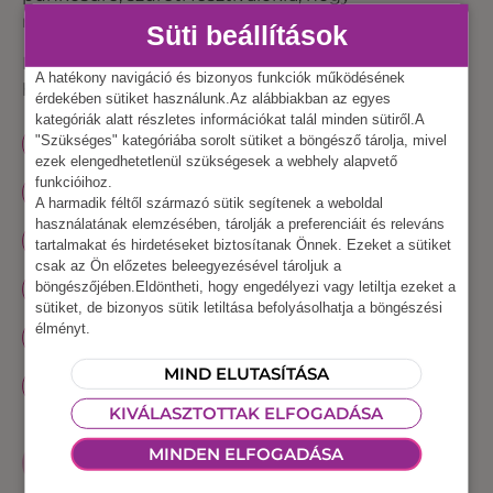
rendezvényed kiemelkedő legyen.
Süti beállítások
Ezeket az eszközöket és programokat vesd be,
A hatékony navigáció és bizonyos funkciók működésének
hogy felejthetetlen legyen a falunap:
érdekében sütiket használunk.Az alábbiakban az egyes
kategóriák alatt részletes információkat talál minden sütiről.A
"Szükséges" kategóriába sorolt sütiket a böngésző tárolja, mivel
KLASSZIKUS LÉGVÁR
CSÚSZDÁS LÉGVÁR
ezek elengedhetetlenül szükségesek a webhely alapvető
funkcióihoz.
ARCFESTÉS
KÉZMŰVES PROGRAM
A harmadik féltől származó sütik segítenek a weboldal
használatának elemzésében, tárolják a preferenciáit és releváns
SZKANDERGÉP, BOXGÉP
tartalmakat és hirdetéseket biztosítanak Önnek. Ezeket a sütiket
csak az Ön előzetes beleegyezésével tároljuk a
böngészőjében.Eldöntheti, hogy engedélyezi vagy letiltja ezeket a
HORDÓGÖRGETÉS, HORDÓLOVAGLÁS
sütiket, de bizonyos sütik letiltása befolyásolhatja a böngészési
élményt.
ÍJÁSZAT
ZSÁKBAN FUTÁS
KUBB
MIND ELUTASÍTÁSA
MÉTA
LASSZÓDOBÁS
KIVÁLASZTOTTAK ELFOGADÁSA
MINDEN ELFOGADÁSA
AJÁNLATOT KÉREK