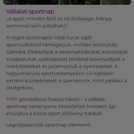
Vállalati sportnap
„A sport minden férfi és nő öröksége, hiánya
semmivel sem pótolható”.
A céges sportnapot több tucat saját
sporteszközzel támogatjuk, minden korosztály
számára. Elkészítjük a versenykiírásokat, kisorsoljuk
a csapatokat, szakképzett bírókkal lebonyolítjuk a
mérkőzéseket és jutalmazzuk a nyerteseket. A
hagyományos sportversenyeken túl egészen
extrém küzdelmeket is szervezünk, mint például a
Dodgebow.
TIPP:
gondolkozz hosszú távon – a vállalati
sportnap versenyeire készüljetek közösen, így
elnyújtva a közös sport jótékony hatását.
Legnépszerűbb sportnap elemeink: