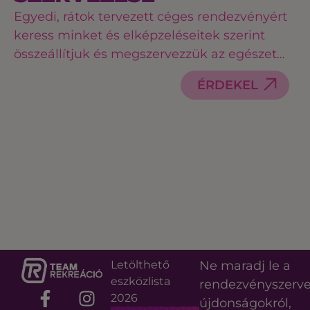
Egyedi, rátok tervezett céges rendezvényért
keress minket és elképzeléseitek szerint
összeállítjuk és megszervezzük az egészet…
ÉRDEKEL
Letölthető
Ne maradj le a
eszközlista
rendezvényszerv
2026
újdonságokról,