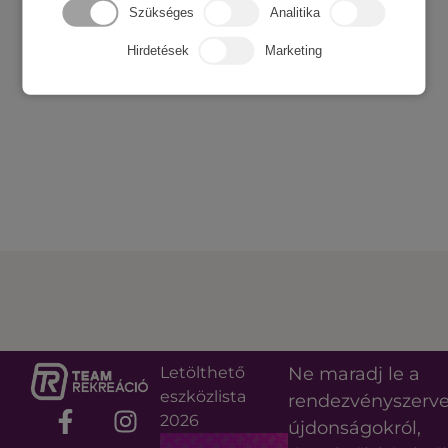
Szükséges
Analitika
Hirdetések
Marketing
Letölthető
Ne maradj le a
eszközlista
rendezvényszerv
2026
újdonságokról,