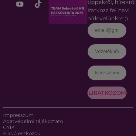
tippekről, hírekről
Iratkozz fel havi
hírlevelünkre ;)
FELIRATKOZOM
Impresszum
Adatvédelmi tájékoztató
GYIK
Eladó eszközök