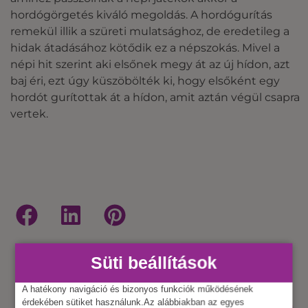
hordógörgetés kiváló megoldás. A hordógurítás
remekül illik a szüreti mulatsághoz, de eredetileg a
hidak átadásához kötődik ez a népszokás. Mivel a
népi hit szerint aki elsőnek megy át az új hídon, azt
baj éri, ezt úgy küszöbölték ki, hogy elsőként egy
hordót gurítottak át a hídon, amit aztán végül csapra
vertek.
Süti beállítások
A hatékony navigáció és bizonyos funkciók működésének
KAPCSOLÓDÓ
érdekében sütiket használunk.Az alábbiakban az egyes
ÖSSZES