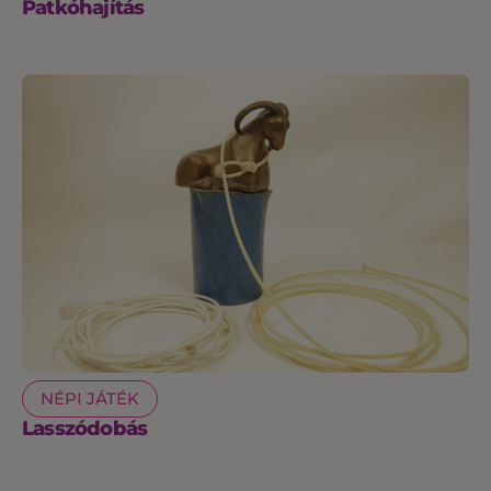
Patkóhajítás
NÉPI JÁTÉK
Lasszódobás