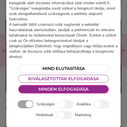
kategóriák alatt részletes információkat talál minden sütiről.A
ESZKÖZ
TERMÉKEK
"Szükséges" kategóriába sorolt sütiket a böngésző tárolja, mivel
ezek elengedhetetlenül szükségesek a webhely alapvető
funkcióihoz.
A harmadik féltől származó sütik segítenek a weboldal
használatának elemzésében, tárolják a preferenciáit és releváns
tartalmakat és hirdetéseket biztosítanak Önnek. Ezeket a sütiket
csak az Ön előzetes beleegyezésével tároljuk a
böngészőjében.Eldöntheti, hogy engedélyezi vagy letiltja ezeket a
sütiket, de bizonyos sütik letiltása befolyásolhatja a böngészési
élményt.
MIND ELUTASÍTÁSA
KIVÁLASZTOTTAK ELFOGADÁSA
MINDEN ELFOGADÁSA
NÉPI JÁTÉK
Szükséges
Analitika
KUBB
Hirdetések
Marketing