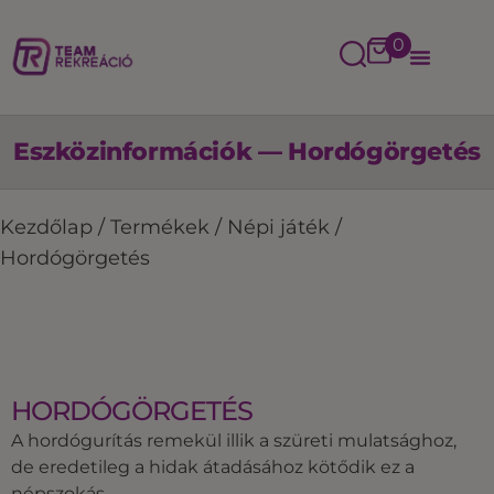
0
Eszközinformációk — Hordógörgetés
Kezdőlap
/
Termékek
/
Népi játék
/
Hordógörgetés
HORDÓGÖRGETÉS
A hordógurítás remekül illik a szüreti mulatsághoz,
de eredetileg a hidak átadásához kötődik ez a
népszokás.