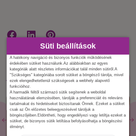
Süti beállítások
A hatékony navigáció és bizonyos funkciók működésének
érdekében sütiket használunk.Az alábbiakban az egyes
kategóriák alatt részletes információkat talál minden sütiről.A
KAPCSOLÓDÓ
ÖSSZES
"Szükséges" kategóriába sorolt sütiket a böngésző tárolja, mivel
ESZKÖZ
TERMÉKEK
ezek elengedhetetlenül szükségesek a webhely alapvető
funkcióihoz.
A harmadik féltől származó sütik segítenek a weboldal
használatának elemzésében, tárolják a preferenciáit és releváns
tartalmakat és hirdetéseket biztosítanak Önnek. Ezeket a sütiket
csak az Ön előzetes beleegyezésével tároljuk a
böngészőjében.Eldöntheti, hogy engedélyezi vagy letiltja ezeket a
sütiket, de bizonyos sütik letiltása befolyásolhatja a böngészési
élményt.