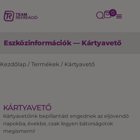
0
Eszközinformációk — Kártyavető
Kezdőlap
/
Termékek
/
Kártyavető
KÁRTYAVETŐ
Kártyavetőink bepillantást engednek az eljövendő
napokba, évekbe, csak legyen bátorságotok
megismerni!