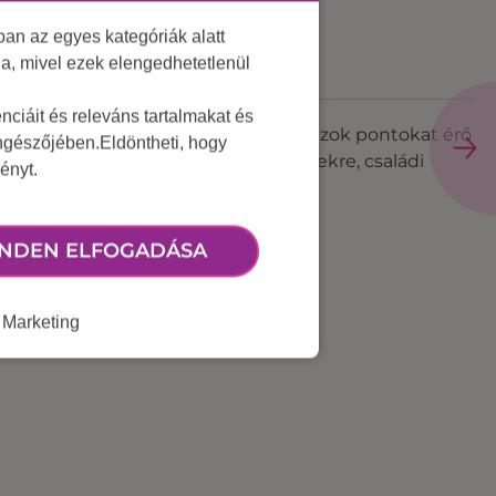
an az egyes kategóriák alatt
lja, mivel ezek elengedhetetlenül
ciáit és releváns tartalmakat és
korongokat kell meglökni úgy, hogy azok pontokat érő
öngészőjében.Eldöntheti, hogy
ökéletes választás céges rendezvényekre, családi
ényt.
NDEN ELFOGADÁSA
Marketing