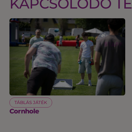
KAPCSOLÓDÓ T
TÁBLÁS JÁTÉK
Cornhole