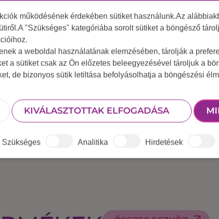
nkciók működésének érdekében sütiket használunk.Az alábbiakb
ütiről.A "Szükséges" kategóriába sorolt sütiket a böngésző táro
cióihoz.
tenek a weboldal használatának elemzésében, tárolják a preferen
egy hosszú, sima pályán fából vagy műanyagból készült 
ket a sütiket csak az Ön előzetes beleegyezésével tároljuk a b
tégiai gondolkodást és a koncentrációt.
A Shuffle Board t
iket, de bizonyos sütik letiltása befolyásolhatja a böngészési élm
gulat garantált.
KIVÁLASZTOTTAK ELFOGADÁSA
MI
Szükséges
Analitika
Hirdetések