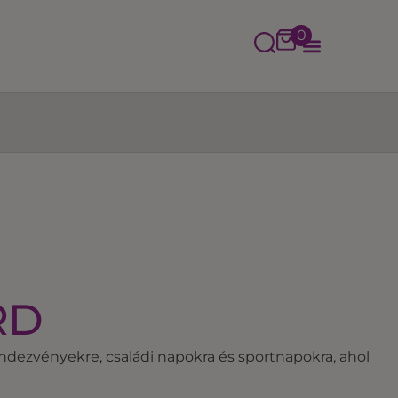
0
RD
endezvényekre, családi napokra és sportnapokra, ahol