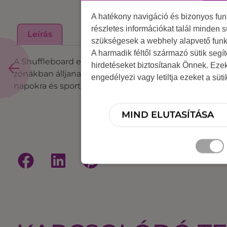
A hatékony navigáció és bizonyos fu
részletes információkat talál minden s
Leírás
szükségesek a webhely alapvető funk
A harmadik féltől származó sütik segí
A Shuffleboard egy népszerű ügyességi játék, ahol 
hirdetéseket biztosítanak Önnek. Eze
zónákban álljanak meg. Fejleszti a precizitást, a stra
engedélyezi vagy letiltja ezeket a süt
napokra és sportnapokra, ahol a versengés és a jó han
MIND ELUTASÍTÁSA