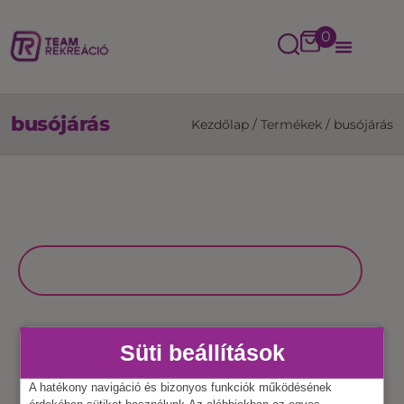
0
busójárás
Kezdőlap
/
Termékek
/
busójárás
Süti beállítások
A hatékony navigáció és bizonyos funkciók működésének