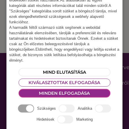
érdekében sütiket használunk.Az alábbiakban az egyes
kategóriák alatt részletes információkat talál minden sütiről.A
Nem találtunk eszközöket.
"Szükséges" kategóriába sorolt sütiket a böngésző tárolja, mivel
ezek elengedhetetlenül szükségesek a webhely alapvető
funkcióihoz.
A harmadik féltől származó sütik segítenek a weboldal
használatának elemzésében, tárolják a preferenciáit és releváns
tartalmakat és hirdetéseket biztosítanak Önnek. Ezeket a sütiket
csak az Ön előzetes beleegyezésével tároljuk a
böngészőjében.Eldöntheti, hogy engedélyezi vagy letiltja ezeket a
sütiket, de bizonyos sütik letiltása befolyásolhatja a böngészési
Letölthető
Ne maradj le a
élményt.
eszközlista
rendezvényszerv
MIND ELUTASÍTÁSA
2026
újdonságokról,
tippekről, hírekről
KIVÁLASZTOTTAK ELFOGADÁSA
Iratkozz fel havi
MINDEN ELFOGADÁSA
hírlevelünkre ;)
Szükséges
Analitika
Hirdetések
Marketing