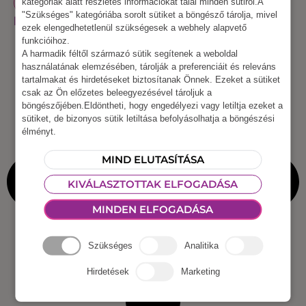
FELFÚJHATÓ LÉGVÁR, ESZKÖZ
kategóriák alatt részletes információkat talál minden sütiről.A
"Szükséges" kategóriába sorolt sütiket a böngésző tárolja, mivel
Felfújható Hugóhami
ezek elengedhetetlenül szükségesek a webhely alapvető
funkcióihoz.
A harmadik féltől származó sütik segítenek a weboldal
használatának elemzésében, tárolják a preferenciáit és releváns
tartalmakat és hirdetéseket biztosítanak Önnek. Ezeket a sütiket
csak az Ön előzetes beleegyezésével tároljuk a
böngészőjében.Eldöntheti, hogy engedélyezi vagy letiltja ezeket a
sütiket, de bizonyos sütik letiltása befolyásolhatja a böngészési
élményt.
MIND ELUTASÍTÁSA
KIVÁLASZTOTTAK ELFOGADÁSA
MINDEN ELFOGADÁSA
Szükséges
Analitika
Hirdetések
Marketing