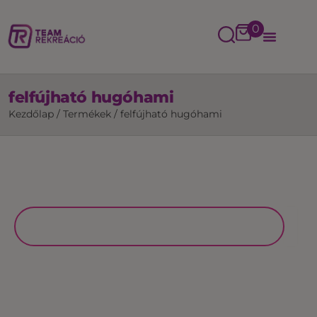
0
felfújható hugóhami
Kezdőlap
/
Termékek
/
felfújható hugóhami