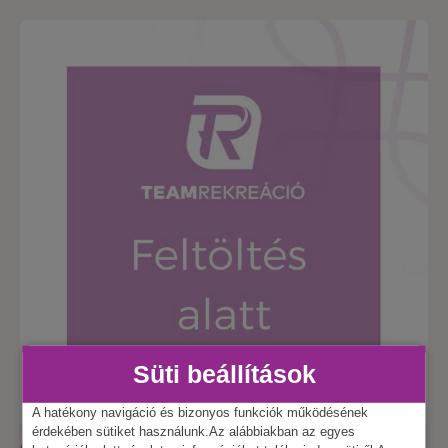
Süti beállítások
A hatékony navigáció és bizonyos funkciók működésének
érdekében sütiket használunk.Az alábbiakban az egyes