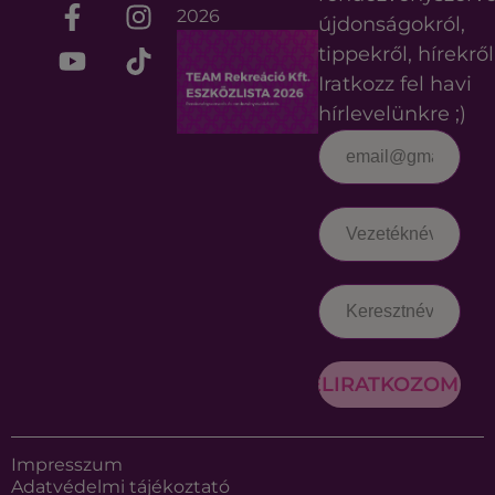
2026
újdonságokról,
tippekről, hírekről
Iratkozz fel havi
hírlevelünkre ;)
FELIRATKOZOM
Impresszum
Adatvédelmi tájékoztató