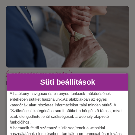
EGÉSZSÉGÜGYI SZŰRÉS
Süti beállítások
Irodai masszázs
A hatékony navigáció és bizonyos funkciók működésének
érdekében sütiket használunk.Az alábbiakban az egyes
kategóriák alatt részletes információkat talál minden sütiről.A
"Szükséges" kategóriába sorolt sütiket a böngésző tárolja, mivel
ezek elengedhetetlenül szükségesek a webhely alapvető
funkcióihoz.
A harmadik féltől származó sütik segítenek a weboldal
használatának elemzésében, tárolják a preferenciáit és releváns