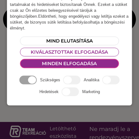
tartalmakat és hirdetéseket biztosítanak Önnek. Ezeket a sütiket
csak az Ön előzetes beleegyezésével tároljuk a
böngészőjében.Eldöntheti, hogy engedélyezi vagy letiltja ezeket a
sütiket, de bizonyos sütik letiltása befolyásolhatja a böngészési
élményt.
MIND ELUTASÍTÁSA
KIVÁLASZTOTTAK ELFOGADÁSA
MINDEN ELFOGADÁSA
Szükséges
Analitika
Hirdetések
Marketing
Letölthető
Ne maradj le a
eszközlista
rendezvényszerv