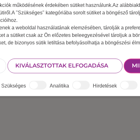
nkciók működésének érdekében sütiket használunk.Az alábbiakb
ütiről.A "Szükséges" kategóriába sorolt sütiket a böngésző táro
cióihoz.
tenek a weboldal használatának elemzésében, tárolják a preferen
ket a sütiket csak az Ön előzetes beleegyezésével tároljuk a b
iket, de bizonyos sütik letiltása befolyásolhatja a böngészési élm
KIVÁLASZTOTTAK ELFOGADÁSA
MI
Szükséges
Analitika
Hirdetések