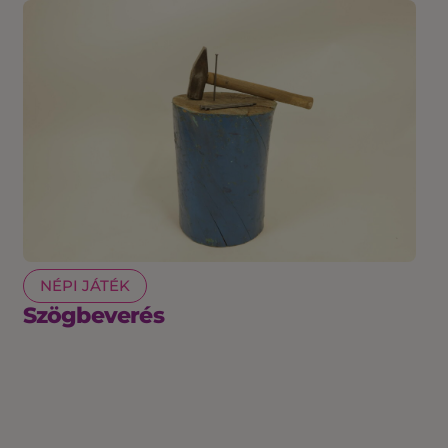
NÉPI JÁTÉK
Szögbeverés