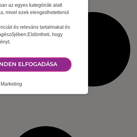
an az egyes kategóriák alatt
lja, mivel ezek elengedhetetlenül
ciáit és releváns tartalmakat és
öngészőjében.Eldöntheti, hogy
ényt.
NDEN ELFOGADÁSA
Marketing