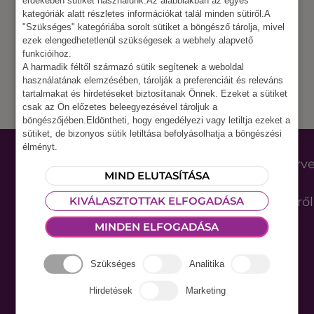
érdekében sütiket használunk.Az alábbiakban az egyes
kategóriák alatt részletes információkat talál minden sütiről.A
Nem találtunk eszközöket.
"Szükséges" kategóriába sorolt sütiket a böngésző tárolja, mivel
ezek elengedhetetlenül szükségesek a webhely alapvető
funkcióihoz.
A harmadik féltől származó sütik segítenek a weboldal
használatának elemzésében, tárolják a preferenciáit és releváns
tartalmakat és hirdetéseket biztosítanak Önnek. Ezeket a sütiket
csak az Ön előzetes beleegyezésével tároljuk a
böngészőjében.Eldöntheti, hogy engedélyezi vagy letiltja ezeket a
sütiket, de bizonyos sütik letiltása befolyásolhatja a böngészési
Letölthető
Ne maradj le a
élményt.
eszközlista
rendezvényszerv
MIND ELUTASÍTÁSA
2026
újdonságokról,
tippekről, hírekről
KIVÁLASZTOTTAK ELFOGADÁSA
Iratkozz fel havi
MINDEN ELFOGADÁSA
hírlevelünkre ;)
Szükséges
Analitika
Hirdetések
Marketing