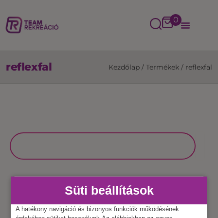
0
reflexfal
Kezdőlap
/
Termékek
/
reflexfal
Süti beállítások
A hatékony navigáció és bizonyos funkciók működésének