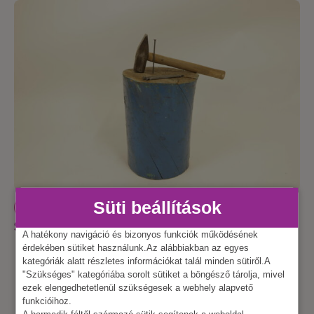
Süti beállítások
NÉPI JÁTÉK
Szögbeverés
A hatékony navigáció és bizonyos funkciók működésének
érdekében sütiket használunk.Az alábbiakban az egyes
kategóriák alatt részletes információkat talál minden sütiről.A
"Szükséges" kategóriába sorolt sütiket a böngésző tárolja, mivel
ezek elengedhetetlenül szükségesek a webhely alapvető
funkcióihoz.
A harmadik féltől származó sütik segítenek a weboldal