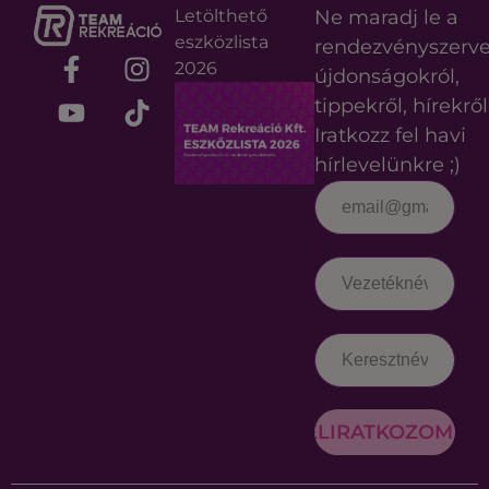
Letölthető
Ne maradj le a
eszközlista
rendezvényszerv
2026
újdonságokról,
tippekről, hírekről
Iratkozz fel havi
hírlevelünkre ;)
FELIRATKOZOM