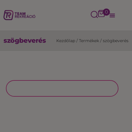
0
szögbeverés
Kezdőlap
/
Termékek
/
szögbeverés