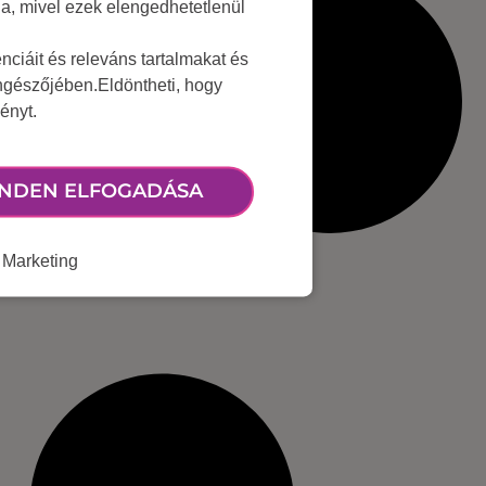
lja, mivel ezek elengedhetetlenül
ciáit és releváns tartalmakat és
öngészőjében.Eldöntheti, hogy
ényt.
NDEN ELFOGADÁSA
Marketing