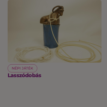
NÉPI JÁTÉK
Lasszódobás