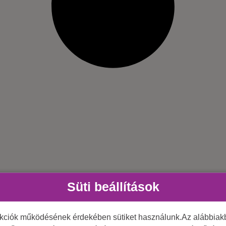
Süti beállítások
nkciók működésének érdekében sütiket használunk.Az alábbiakb