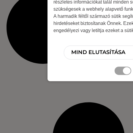
részletes információkat talál minden s
szükségesek a webhely alapvető funk
A harmadik féltől származó sütik segí
hirdetéseket biztosítanak Önnek. Eze
engedélyezi vagy letiltja ezeket a süt
MIND ELUTASÍTÁSA