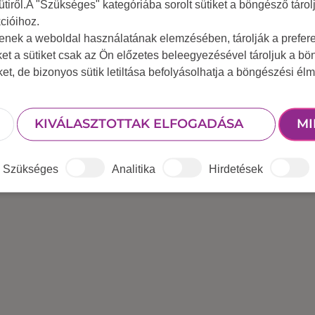
ütiről.A "Szükséges" kategóriába sorolt sütiket a böngésző táro
cióihoz.
tenek a weboldal használatának elemzésében, tárolják a preferen
ket a sütiket csak az Ön előzetes beleegyezésével tároljuk a b
iket, de bizonyos sütik letiltása befolyásolhatja a böngészési élm
KIVÁLASZTOTTAK ELFOGADÁSA
MI
Szükséges
Analitika
Hirdetések