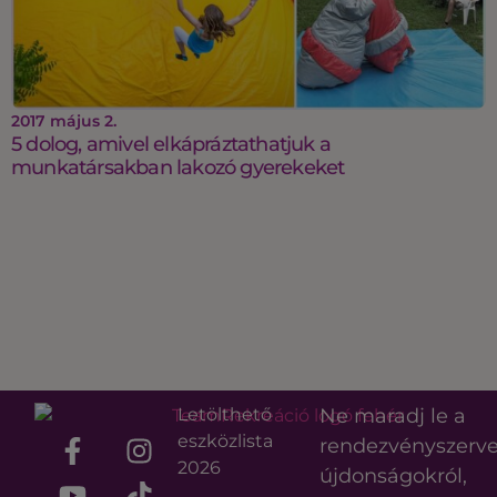
2017 május 2.
5 dolog, amivel elkápráztathatjuk a
munkatársakban lakozó gyerekeket
Letölthető
Ne maradj le a
eszközlista
rendezvényszerv
2026
újdonságokról,