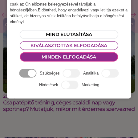
csak az Ön előzetes beleegyezésével tároljuk a
böngészőjében.Eldöntheti, hogy engedélyezi vagy letiltja ezeket a
sütiket, de bizonyos sütik letiltása befolyásolhatja a böngészési
élményt.
MIND ELUTASÍTÁSA
KIVÁLASZTOTTAK ELFOGADÁSA
MINDEN ELFOGADÁSA
Szükséges
Analitika
Hirdetések
Marketing
2023 június 23.
Csapatépítő tréning, céges családi nap vagy
sportnap? Mutatjuk, mikor mit érdemes szervezned