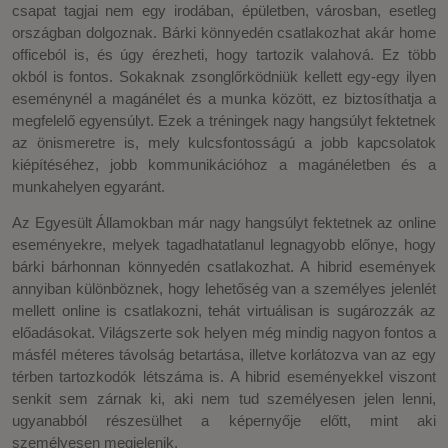
csapat tagjai nem egy irodában, épületben, városban, esetleg
országban dolgoznak. Bárki könnyedén csatlakozhat akár home
officeból is, és úgy érezheti, hogy tartozik valahová. Ez több
okból is fontos. Sokaknak zsonglőrködniük kellett egy-egy ilyen
eseménynél a magánélet és a munka között, ez biztosíthatja a
megfelelő egyensúlyt. Ezek a tréningek nagy hangsúlyt fektetnek
az önismeretre is, mely kulcsfontosságú a jobb kapcsolatok
kiépítéséhez, jobb kommunikációhoz a magánéletben és a
munkahelyen egyaránt.
Az Egyesült Államokban már nagy hangsúlyt fektetnek az online
eseményekre, melyek tagadhatatlanul legnagyobb előnye, hogy
bárki bárhonnan könnyedén csatlakozhat. A hibrid események
annyiban különböznek, hogy lehetőség van a személyes jelenlét
mellett online is csatlakozni, tehát virtuálisan is sugározzák az
előadásokat. Világszerte sok helyen még mindig nagyon fontos a
másfél méteres távolság betartása, illetve korlátozva van az egy
térben tartozkodók létszáma is. A hibrid eseményekkel viszont
senkit sem zárnak ki, aki nem tud személyesen jelen lenni,
ugyanabból részesülhet a képernyője előtt, mint aki
személyesen megjelenik.