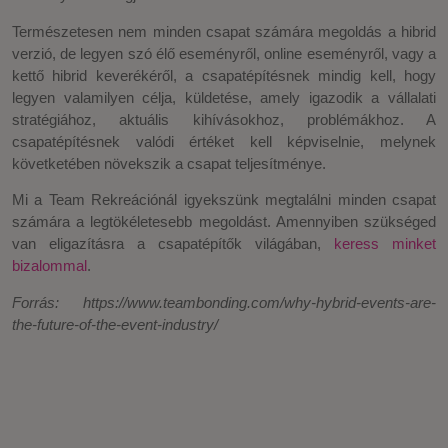
Természetesen nem minden csapat számára megoldás a hibrid
verzió, de legyen szó élő eseményről, online eseményről, vagy a
kettő hibrid keverékéről, a csapatépítésnek mindig kell, hogy
legyen valamilyen célja, küldetése, amely igazodik a vállalati
stratégiához, aktuális kihívásokhoz, problémákhoz. A
csapatépítésnek valódi értéket kell képviselnie, melynek
követketében növekszik a csapat teljesítménye.
Mi a Team Rekreációnál igyekszünk megtalálni minden csapat
számára a legtökéletesebb megoldást. Amennyiben szükséged
van eligazításra a csapatépítők világában,
keress minket
bizalommal
.
Forrás: https://www.teambonding.com/why-hybrid-events-are-
the-future-of-the-event-industry/