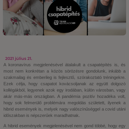
2021 július 21.
A koronavírus megjelenésével átalakult a csapatépítés is, és
most nem konkrétan a közös sörözésre gondolunk, inkább a
szakmailag és emberileg is fejlesztő, szórakoztató tréningekre.
Ezek célja, hogy csapatot kovácsoljanak az együtt dolgozó
kollégákból, legyenek azok egy irodában, külön városban, vagy
akár más-más országban. A pandémia pozitív hozadéka volt,
hogy sok felmerülő problémára megoldás született, ilyenek a
hibrid események is, melyek nagy valószínűséggel a covid utáni
időszakban is népszerűek maradhatnak.
A hibrid események megjelenésével nem gond többé, hogy egy