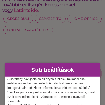
további segítségért keress minket
vagy
kattints ide
.
CÉGES BULI
CSPATÉPÍTŐ
HOME OFFICE
ONLINE CSAPATÉPÍTÉS
Süti beállítások
További bejegyzések
MÉG TÖBB
BEJEGYZÉS
A hatékony navigáció és bizonyos funkciók működésének
érdekében sütiket használunk.Az alábbiakban az egyes
kategóriák alatt részletes információkat talál minden sütiről.A
"Szükséges" kategóriába sorolt sütiket a böngésző tárolja, mivel
ezek elengedhetetlenül szükségesek a webhely alapvető
funkcióihoz.