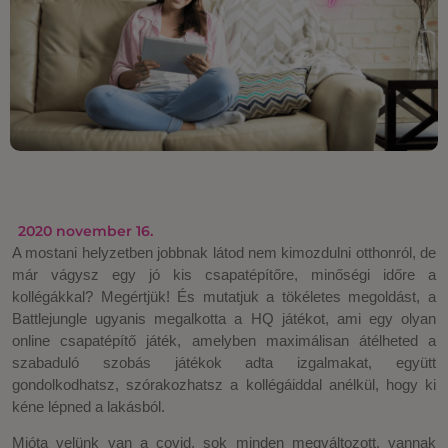
2020 november 16.
A mostani helyzetben jobbnak látod nem kimozdulni otthonról, de
már vágysz egy jó kis csapatépítőre, minőségi időre a
kollégákkal? Megértjük! És mutatjuk a tökéletes megoldást, a
Battlejungle ugyanis megalkotta a HQ játékot, ami egy olyan
online csapatépítő játék, amelyben maximálisan átélheted a
szabaduló szobás játékok adta izgalmakat, együtt
gondolkodhatsz, szórakozhatsz a kollégáiddal anélkül, hogy ki
kéne lépned a lakásból.
Mióta velünk van a covid, sok minden megváltozott, vannak