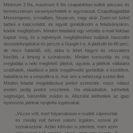
Minimum 3 fős, maximum 6 fős csapatokban tudtok játszani, és
természetesen versenyezhettek is egymással. Csapattagjaiddal
Messengeren, e-mailben, Skype-on, vagy akár Zoom-on tudod
tartani a kapcsolatot, és együtt gondolkodni a feladványokon,
kódok megfejtésén. Minden feladatot egy virtuális e-mail fiókban
kaptok meg, és a rejtvények megfejtéséhez tudjátok használni
okostelefonjaitokat és persze a Google-t is. A játékidő kb 60 perc,
de nincs határidő, sőt, abba is lehet hagyni és visszatérni
később, a lényeg a szórakozás. Minden korosztály és cég
megtalálja a neki megfelelő játékot, ugyanis a játékok vállalatra
szabhatók, ráadásul a játék megálmodói gondoltak a kezdőkre,
haladókra és a vérprofikra is, már ami a nehézségi szintet illeti.
Minden feladat megoldásával pontot szereztek, rossz válasz
esetén pedig pontot veszítetek. Ha elakadnátok, kérhettek
segítséget, háromféle módon is. Abszolút átélhetitek az igazi
nyomozós játékok nyújtotta izgalmakat.
„Vicces volt, mert folyamatosan e-mailek záporoztak
és mindig volt benne valami izgalom, szóval jól
szórakoztunk. Aztán kihívást is jelentett, mert azért