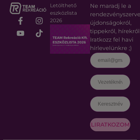
Letölthető
Ne maradj le a
eszközlista
rendezvényszerv
2026
újdonságokról,
tippekről, hírekről
Iratkozz fel havi
hírlevelünkre ;)
FELIRATKOZOM