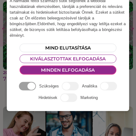
A harmadik féltől származó sütik segítenek a weboldal
használatának elemzésében, tárolják a preferenciáit és releváns
tartalmakat és hirdetéseket biztosítanak Önnek. Ezeket a sütiket
csak az Ön előzetes beleegyezésével tároljuk a
böngészőjében.Eldöntheti, hogy engedélyezi vagy letiltja ezeket a
sütiket, de bizonyos sütik letiltása befolyásolhatja a böngészési
élményt.
MIND ELUTASÍTÁSA
KIVÁLASZTOTTAK ELFOGADÁSA
MINDEN ELFOGADÁSA
2021 január 15.
7 dolog, amit tarts szem előtt, ha otthon edzel
Szükséges
Analitika
Hirdetések
Marketing