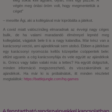
elég sokat kell agyalni, olyan, mint egy puzzle. A
végén meg óriási öröm volt, hogy megmentettük a
céget”
– mesélte Ági, aki a kollégáival már kipróbálta a játékot.
A covid miatt valószínűleg elmaradnak az évvégi nagy céges
bulik, de ha valami maradandó élménnyel lepnéd meg
kollegáidat, vágjatok bele ti is a nagy kalandba. Már kész van a
karácsonyi verzió, ami ajándéknak sem utolsó. Ebben a játékban
egy karácsonyi nyomozás kellős közepébe csöppentek bele:
eltűnt ugyanis a cég karácsonyfája és vele együtt az ajándékok
is. Grincs vagy talán valaki más a tettes? Ha együtt dolgoztok,
minden információ megszerezhető, és visszakerülnek az
ajándékok. Ha már ki is próbálnátok, itt minden részletet
megtaláltok:
https://battlejungle.com/hq-games
A fenntartható rendezvényekkel kapcsolatban