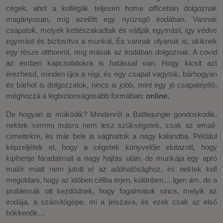
cégek, ahol a kollégák teljesen home officeban dolgoznak
magányosan, míg azelőtt egy nyüzsgő irodában. Vannak
csapatok, melyek kettészakadtak és váltják egymást, így védve
egymást és biztosítva a munkát. És vannak olyanok is, akiknek
egy része otthonról, míg mások az irodában dolgoznak. A covid
az emberi kapcsolatokra is hatással van. Hogy kicsit azt
érezhesd, minden újra a régi, és egy csapat vagytok, bárhogyan
és bárhol is dolgozzatok, nincs is jobb, mint egy jó csapatépítő,
méghozzá a legbiztonságosabb formában:
online.
De hogyan is működik? Mindenről a Battlejungle gondoskodik,
nektek semmi másra nem lesz szükségetek, csak az email-
címeitekre, és már bele is vághattok a nagy kalandba. Például
képzeljétek el, hogy a cégetek könyvelője elutazott, hogy
kipihenje fáradalmait a nagy hajtás után, de munkája egy apró
malőr miatt nem jutott el az adóhatósághoz, és nektek kell
megoldani, hogy az időben célba érjen, különben… Igen ám, de a
problémák ott kezdődnek, hogy fogalmatok sincs, melyik az
irodája, a számítógépe, mi a jelszava, és ezek csak az első
bökkenők…