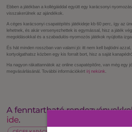
Ebben a játékban a kollégáiddal együtt egy karácsonyi nyomozás
visszakerülnek az ajándékok.
A céges karácsonyi csapatépítés játékideje kb 60 perc, így az ünne
lehetnek, és akár versenyezhettek is egymással, hisz a játék vé
megoldásokkal és a szabadulós-nyomozós játékok nyújtotta izgal
És hát minden rosszban van valami jó: itt nem kell bajlódni azzal
kortyolgathatsz közben egy kis forralt bort, hisz a saját kanapédró
Ha nagyon rákattannátok az online csapatépítőre, van még egy jó
megvásárlásánál. További információkért
írj nekünk
.
A fenntartható rendezvényekkel
ide
.
CÉGES KARÁCSONY
CSAPATÉPÍTŐ
HOME 