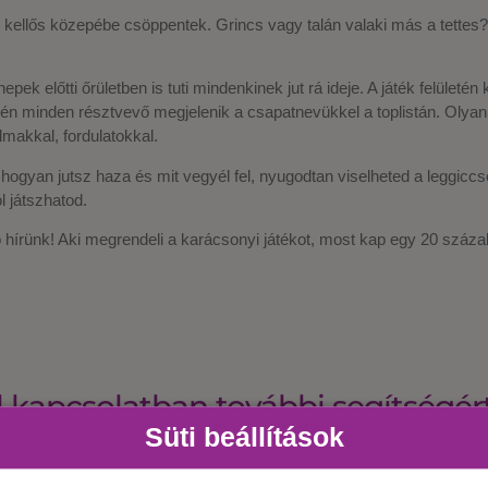
 kellős közepébe csöppentek. Grincs vagy talán valaki más a tettes
pek előtti őrületben is tuti mindenkinek jut rá ideje. A játék felületé
gén minden résztvevő megjelenik a csapatnevükkel a toplistán. Olyan
makkal, fordulatokkal.
, hogyan jutsz haza és mit vegyél fel, nyugodtan viselheted a leggic
l játszhatod.
 hírünk! Aki megrendeli a karácsonyi játékot, most kap egy 20 száza
 kapcsolatban további segítségér
Süti beállítások
OFFICE
ONLINE KARÁCSONY