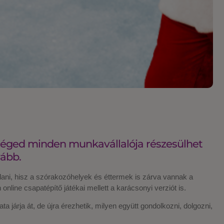
a céged minden munkavállalója részesülhet
vább.
dani, hisz a szórakozóhelyek és éttermek is zárva vannak a
nline csapatépítő játékai mellett a karácsonyi verziót is.
árja át, de újra érezhetik, milyen együtt gondolkozni, dolgozni,