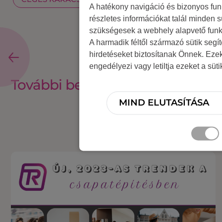
A hatékony navigáció és bizonyos fu
részletes információkat talál minden s
szükségesek a webhely alapvető funk
A harmadik féltől származó sütik segí
hirdetéseket biztosítanak Önnek. Eze
engedélyezi vagy letiltja ezeket a süt
További bejegyzések
MIND ELUTASÍTÁSA