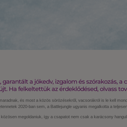
 garantált a jókedv, izgalom és szórakozás, 
t. Ha felkeltettük az érdeklődésed, olvass to
elmaradnak, és most a közös sörözésekről, vacsorákról is le kell mon
etennetek 2020-ban sem, a Battlejungle ugyanis megalkotta a teljesen o
közösen megoldaniuk, így a csapatot nem csak a karácsony hangulata j