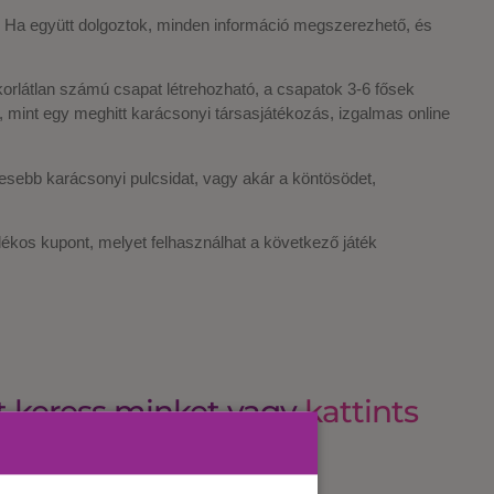
? Ha együtt dolgoztok, minden információ megszerezhető, és
n korlátlan számú csapat létrehozható, a csapatok 3-6 fősek
, mint egy meghitt karácsonyi társasjátékozás, izgalmas online
csesebb karácsonyi pulcsidat, vagy akár a köntösödet,
lékos kupont, melyet felhasználhat a következő játék
t keress minket vagy
kattints