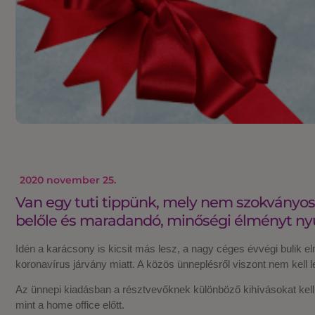
2020 november 25.
Van egy tuti tippünk, mely nem szokványos,
belőle és maradandó, minőségi élményt nyúj
Idén a karácsony is kicsit más lesz, a nagy céges évvégi bulik 
koronavírus járvány miatt. A közös ünneplésről viszont nem kell l
Az ünnepi kiadásban a résztvevőknek különböző kihívásokat kell 
mint a home office előtt.