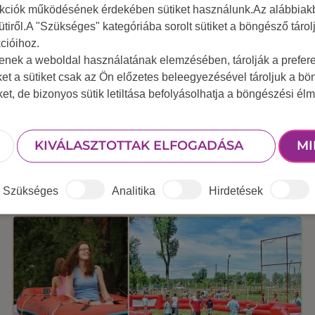
nkciók működésének érdekében sütiket használunk.Az alábbiakb
ütiről.A "Szükséges" kategóriába sorolt sütiket a böngésző táro
cióihoz.
tenek a weboldal használatának elemzésében, tárolják a preferen
ket a sütiket csak az Ön előzetes beleegyezésével tároljuk a b
iket, de bizonyos sütik letiltása befolyásolhatja a böngészési élm
MÉG TÖBB BEJEGYZ
KIVÁLASZTOTTAK ELFOGADÁSA
MI
Szükséges
Analitika
Hirdetések