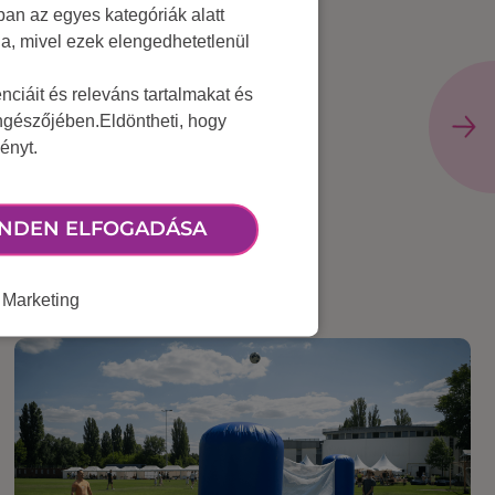
an az egyes kategóriák alatt
lja, mivel ezek elengedhetetlenül
ciáit és releváns tartalmakat és
öngészőjében.Eldöntheti, hogy
ényt.
ÉS
NDEN ELFOGADÁSA
Marketing