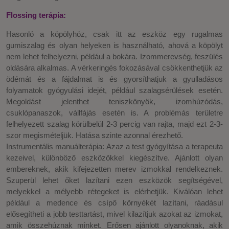
Flossing terápia:
Hasonló a köpölyhöz, csak itt az eszköz egy rugalmas
gumiszalag és olyan helyeken is használható, ahová a köpölyt
nem lehet felhelyezni, például a bokára. Izommerevség, feszülés
oldására alkalmas. A vérkeringés fokozásával csökkenthetjük az
ödémát és a fájdalmat is és gyorsíthatjuk a gyulladásos
folyamatok gyógyulási idejét, például szalagsérülések esetén.
Megoldást jelenthet teniszkönyök, izomhúzódás,
csuklópanaszok, vállfájás esetén is. A problémás területre
felhelyezett szalag körülbelül 2-3 percig van rajta, majd ezt 2-3-
szor megismételjük. Hatása szinte azonnal érezhető.
Instrumentális manuálterápia: Azaz a test gyógyítása a terapeuta
kezeivel, különböző eszközökkel kiegészítve. Ajánlott olyan
embereknek, akik kifejezetten merev izmokkal rendelkeznek.
Szuperül lehet őket lazítani ezen eszközök segítségével,
melyekkel a mélyebb rétegeket is elérhetjük. Kiválóan lehet
például a medence és csípő környékét lazítani, ráadásul
elősegítheti a jobb testtartást, mivel kilazítjuk azokat az izmokat,
amik összehúznak minket. Erősen ajánlott olyanoknak, akik