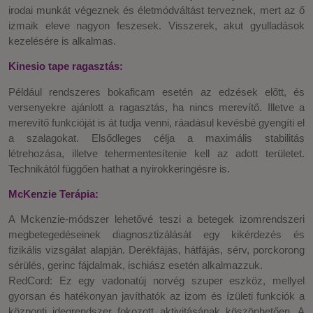
irodai munkát végeznek és életmódváltást terveznek, mert az ő
izmaik eleve nagyon feszesek. Visszerek, akut gyulladások
kezelésére is alkalmas.
Kinesio tape ragasztás:
Például rendszeres bokaficam esetén az edzések előtt, és
versenyekre ajánlott a ragasztás, ha nincs merevítő. Illetve a
merevítő funkcióját is át tudja venni, ráadásul kevésbé gyengíti el
a szalagokat. Elsődleges célja a maximális stabilitás
létrehozása, illetve tehermentesítenie kell az adott területet.
Technikától függően hathat a nyirokkeringésre is.
McKenzie Terápia:
A Mckenzie-módszer lehetővé teszi a betegek izomrendszeri
megbetegedéseinek diagnosztizálását egy kikérdezés és
fizikális vizsgálat alapján. Derékfájás, hátfájás, sérv, porckorong
sérülés, gerinc fájdalmak, ischiász esetén alkalmazzuk.
RedCord: Ez egy vadonatúj norvég szuper eszköz, mellyel
gyorsan és hatékonyan javíthatók az izom és ízületi funkciók a
központi idegrendszer fokozott aktivitásának köszönhetően. A