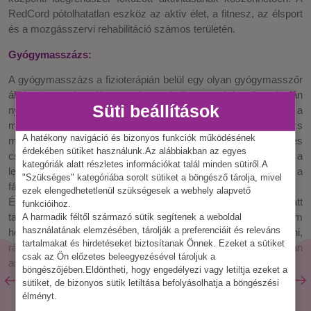
RedCord pótolhatatlan eszköz az aktív élet, a fitnesz, az élsport
és a mozgásszervi rehabilitáció számos területén.
Gyógymasszázs:
A gyógymasszázs a fizioterápián belül egy olyan gyógymasszőr
által végzett kezelés, amelyet mindig orvosi javallat alapján
Süti beállítások
nyújtunk. Célja a rehabilitáció, a legtöbbször csak a
megbetegedett testrészre koncentrál. A gyógymasszázs
A hatékony navigáció és bizonyos funkciók működésének
magába foglalja a svéd-, szegment-, kötőszöveti- és
érdekében sütiket használunk.Az alábbiakban az egyes
csontmasszázst. Ezek a technikák az ízületek regenerációját, a
kategóriák alatt részletes információkat talál minden sütiről.A
letapadt izmok ellazítását, vérbőséget okozva csillapítják a
"Szükséges" kategóriába sorolt sütiket a böngésző tárolja, mivel
fájdalmat is.
ezek elengedhetetlenül szükségesek a webhely alapvető
Épületünk jól megközelíthető helyen, a Margit krt. 11 szám alatt
funkcióihoz.
található, vagány milliő és recepciós fogad mindenkit és három
A harmadik féltől származó sütik segítenek a weboldal
használatának elemzésében, tárolják a preferenciáit és releváns
helyiségben zajlanak a kezelések. Online is be tudsz jelentkezni,
tartalmakat és hirdetéseket biztosítanak Önnek. Ezeket a sütiket
ráadásul előzetes telefonos konzultáció is történik, hogy biztosan
csak az Ön előzetes beleegyezésével tároljuk a
arra a kezelésre érkezzél, amire tényleg szükséged van!
böngészőjében.Eldöntheti, hogy engedélyezi vagy letiltja ezeket a
sütiket, de bizonyos sütik letiltása befolyásolhatja a böngészési
élményt.