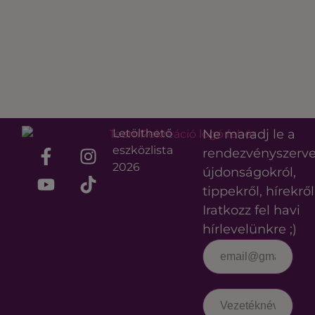
Letölthető
Ne maradj le a
eszközlista
rendezvényszerv
2026
újdonságokról,
tippekről, hírekről
Iratkozz fel havi
hírlevelünkre ;)