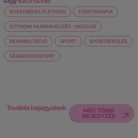
vagy
kattints ide
.
EGÉSZSÉGES ÉLETMÓD
FIZIOTERÁPIA
OTTHONI MUNKAVÉGZÉS - MOZGÁS
REHABILITÁCIÓ
SPORT
SPORTSÉRÜLÉS
SZABADIDŐSPORT
További bejegyzések
MÉG TÖBB
BEJEGYZÉS