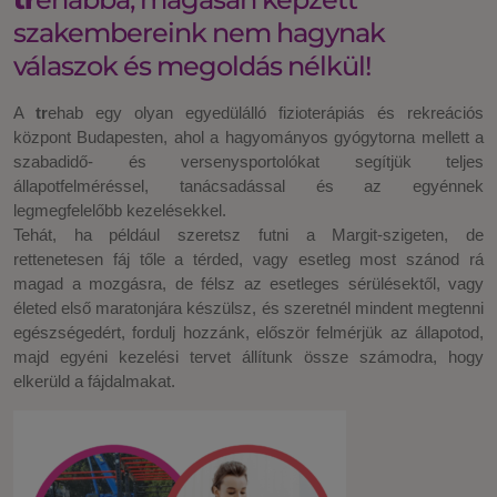
szakembereink nem hagynak
válaszok és megoldás nélkül!
A
tr
ehab egy olyan egyedülálló fizioterápiás és rekreációs
központ Budapesten, ahol a hagyományos gyógytorna mellett a
szabadidő- és versenysportolókat segítjük teljes
állapotfelméréssel, tanácsadással és az egyénnek
legmegfelelőbb kezelésekkel.
Tehát, ha például szeretsz futni a Margit-szigeten, de
rettenetesen fáj tőle a térded, vagy esetleg most szánod rá
magad a mozgásra, de félsz az esetleges sérülésektől, vagy
életed első maratonjára készülsz, és szeretnél mindent megtenni
egészségedért, fordulj hozzánk, először felmérjük az állapotod,
majd egyéni kezelési tervet állítunk össze számodra, hogy
elkerüld a fájdalmakat.