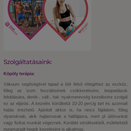
Szolgáltatásaink:
Köpöly terápia:
Vákuum segítségével tapad a bőr felső rétegéhez az eszköz,
főleg az izom feszülésének csökkentésére, letapadások
feloldására, derék-, váll-, hát- nyakmerevség kezelésére szolgál
ez az eljárás. A kezelés körülbelül 10-20 percig tart és azonnali
hatás érezhető. Ajánlott akkor is, ha nincs fájdalom, főleg
olyanoknak, akik hajlamosak a hátfájásra, mert pl ülőmunkát
vagy fizikai munkát végeznek. Korábbi sérülésekből, műtétekből
megmaradt hegek kezelésére is alkalmas.