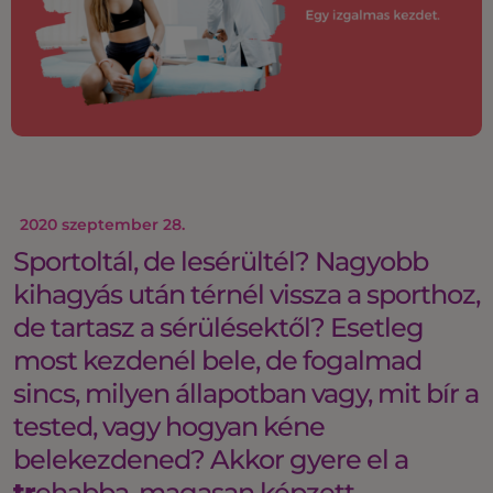
2020 szeptember 28.
Sportoltál, de lesérültél? Nagyobb
kihagyás után térnél vissza a sporthoz,
de tartasz a sérülésektől? Esetleg
most kezdenél bele, de fogalmad
sincs, milyen állapotban vagy, mit bír a
tested, vagy hogyan kéne
belekezdened? Akkor gyere el a
tr
ehabba, magasan képzett