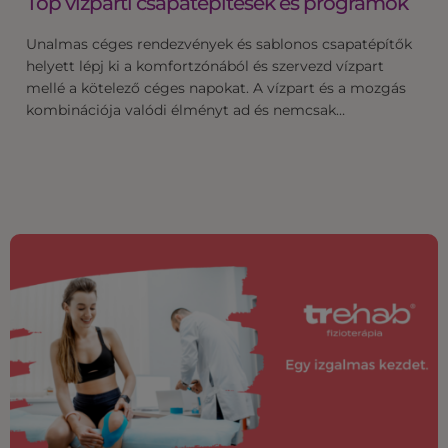
Top vízparti csapatépítések és programok
Unalmas céges rendezvények és sablonos csapatépítők
helyett lépj ki a komfortzónából és szervezd vízpart
mellé a kötelező céges napokat. A vízpart és a mozgás
kombinációja valódi élményt ad és nemcsak…