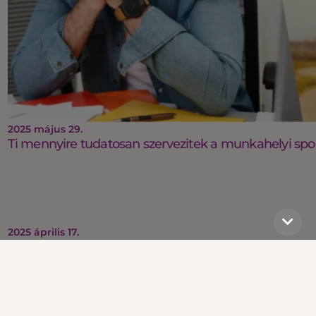
2025 május 29.
Ti mennyire tudatosan szervezitek a munkahelyi spo
2025 április 17.
Top vízparti csapatépítések és programok