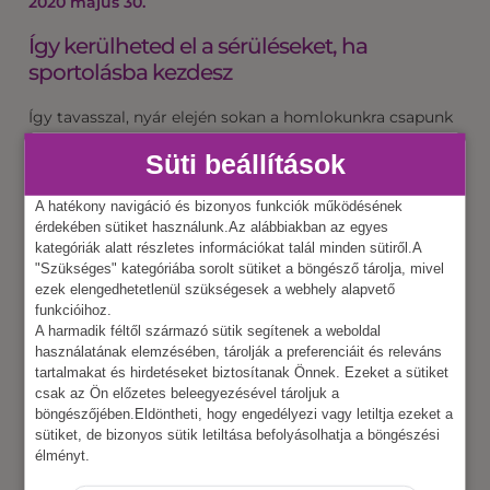
2020 május 30.
Így kerülheted el a sérüléseket, ha
sportolásba kezdesz
Így tavasszal, nyár elején sokan a homlokunkra csapunk
- főleg karantén után - hogy hamarosan fürdőruhát is fel
Süti beállítások
lehet venni és őrült tempóban valami olyan sportba
kezdünk, amire testünk egyáltalán nin…
A hatékony navigáció és bizonyos funkciók működésének
érdekében sütiket használunk.Az alábbiakban az egyes
kategóriák alatt részletes információkat talál minden sütiről.A
"Szükséges" kategóriába sorolt sütiket a böngésző tárolja, mivel
ezek elengedhetetlenül szükségesek a webhely alapvető
funkcióihoz.
A harmadik féltől származó sütik segítenek a weboldal
használatának elemzésében, tárolják a preferenciáit és releváns
tartalmakat és hirdetéseket biztosítanak Önnek. Ezeket a sütiket
csak az Ön előzetes beleegyezésével tároljuk a
böngészőjében.Eldöntheti, hogy engedélyezi vagy letiltja ezeket a
sütiket, de bizonyos sütik letiltása befolyásolhatja a böngészési
élményt.
További bejegyzések