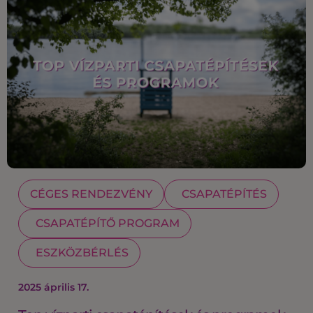
CÉGES RENDEZVÉNY
CSAPATÉPÍTÉS
CSAPATÉPÍTŐ PROGRAM
ESZKÖZBÉRLÉS
2025 április 17.