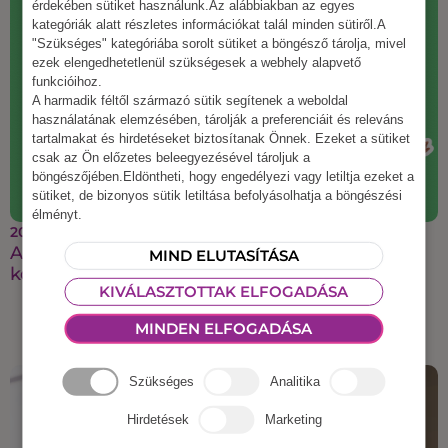
érdekében sütiket használunk.Az alábbiakban az egyes
kategóriák alatt részletes információkat talál minden sütiről.A
"Szükséges" kategóriába sorolt sütiket a böngésző tárolja, mivel
ezek elengedhetetlenül szükségesek a webhely alapvető
funkcióihoz.
A harmadik féltől származó sütik segítenek a weboldal
használatának elemzésében, tárolják a preferenciáit és releváns
tartalmakat és hirdetéseket biztosítanak Önnek. Ezeket a sütiket
csak az Ön előzetes beleegyezésével tároljuk a
böngészőjében.Eldöntheti, hogy engedélyezi vagy letiltja ezeket a
sütiket, de bizonyos sütik letiltása befolyásolhatja a böngészési
élményt.
2025 augusztus 21.
A legmenőbb őszi csapatépítő ötletek, amiket a
MIND ELUTASÍTÁSA
kollégáid imádni fognak
KIVÁLASZTOTTAK ELFOGADÁSA
MINDEN ELFOGADÁSA
Szükséges
Analitika
Hirdetések
Marketing