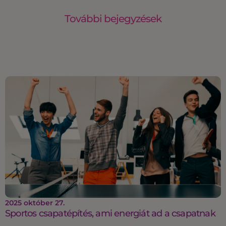
További bejegyzések
2025 október 27.
Sportos csapatépítés, ami energiát ad a csapatnak