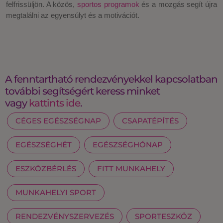
felfrissüljön. A közös,
sportos programok
és a mozgás segít újra
megtalálni az egyensúlyt és a motivációt.
A fenntartható rendezvényekkel kapcsolatban
további segítségért keress minket
vagy
kattints ide
.
CÉGES EGÉSZSÉGNAP
CSAPATÉPÍTÉS
EGÉSZSÉGHÉT
EGÉSZSÉGHÓNAP
ESZKÖZBÉRLÉS
FITT MUNKAHELY
MUNKAHELYI SPORT
RENDEZVÉNYSZERVEZÉS
SPORTESZKÖZ