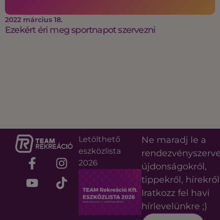
2022 március 18.
Ezekért éri meg sportnapot szervezni
Letölthető
Ne maradj le a
eszközlista
rendezvényszerv
2026
újdonságokról,
tippekről, hírekről
Iratkozz fel havi
hírlevelünkre ;)