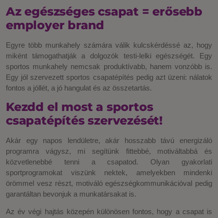
Az egészséges csapat = erősebb
employer brand
Egyre több munkahely számára válik kulcskérdéssé az, hogy
miként támogathatják a dolgozók testi-lelki egészségét. Egy
sportos munkahely nemcsak produktívabb, hanem vonzóbb is.
Egy jól szervezett sportos csapatépítés pedig azt üzeni: nálatok
fontos a jóllét, a jó hangulat és az összetartás.
Kezdd el most a sportos
csapatépítés szervezését!
Akár egy napos lendületre, akár hosszabb távú energizáló
programra vágysz, mi segítünk fittebbé, motiváltabbá és
közvetlenebbé tenni a csapatod. Olyan gyakorlati
sportprogramokat viszünk nektek, amelyekben mindenki
örömmel vesz részt, motiváló egészségkommunikációval pedig
garantáltan bevonjuk a munkatársakat is.
Az év végi hajtás közepén különösen fontos, hogy a csapat is