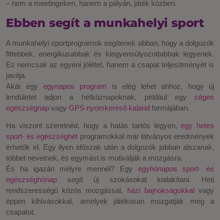
– nem a meetingeken, hanem a pályán, játék közben.
Ebben segít a munkahelyi sport
A munkahelyi sportprogramok segítenek abban, hogy a dolgozók
fittebbek, energikusabbak és kiegyensúlyozottabbak legyenek.
Ez nemcsak az egyéni jólétet, hanem a csapat teljesítményét is
javítja.
Akár egy
egynapos program
is elég lehet ahhoz, hogy új
lendületet adjon a hétköznapoknak, például egy
céges
egészségnap
vagy
GPS nyomkereső kaland
formájában.
Ha viszont szeretnéd, hogy a hatás tartós legyen,
egy hetes
sport- és egészséghét
programokkal már látványos eredmények
érhetők el. Egy ilyen időszak után a dolgozók jobban alszanak,
többet nevetnek, és egymást is motiválják a mozgásra.
És ha igazán mélyre mennél? Egy
egyhónapos sport- és
egészséghónap
segít új szokásokat kialakítani. Heti
rendszerességű közös mozgással,
házi bajnokságokkal
vagy
éppen kihívásokkal, amelyek játékosan mozgatják meg a
csapatot.