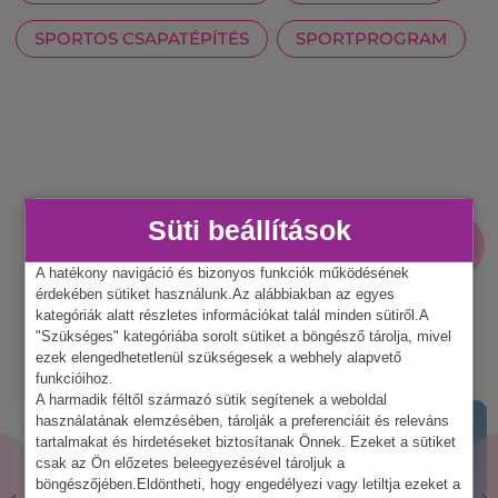
SPORTOS CSAPATÉPÍTÉS
SPORTPROGRAM
További bejegyzések
Süti beállítások
MÉG TÖBB
BEJEGYZÉS
A hatékony navigáció és bizonyos funkciók működésének
érdekében sütiket használunk.Az alábbiakban az egyes
kategóriák alatt részletes információkat talál minden sütiről.A
"Szükséges" kategóriába sorolt sütiket a böngésző tárolja, mivel
ezek elengedhetetlenül szükségesek a webhely alapvető
funkcióihoz.
A harmadik féltől származó sütik segítenek a weboldal
használatának elemzésében, tárolják a preferenciáit és releváns
tartalmakat és hirdetéseket biztosítanak Önnek. Ezeket a sütiket
csak az Ön előzetes beleegyezésével tároljuk a
böngészőjében.Eldöntheti, hogy engedélyezi vagy letiltja ezeket a