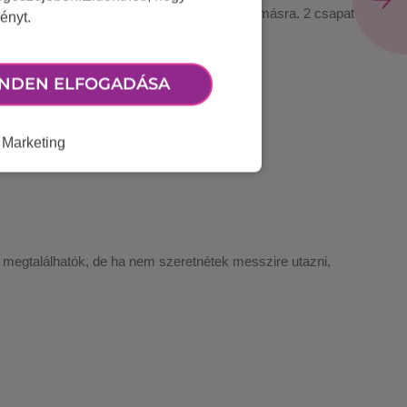
észetesen szivacs végű) nyilakkal lőttök egymásra. 2 csapat
ényt.
ességeit.
NDEN ELFOGADÁSA
Marketing
 megtalálhatók, de ha nem szeretnétek messzire utazni,