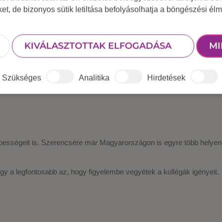
 Dodgebow. Úgy működik, mint a paintball, de fegyverek helyett (term
iket, de bizonyos sütik letiltása befolyásolhatja a böngészési élm
lfoglalása. A 15-20 perces játékban mindenki kipróbálhatja lövési kép
KIVÁLASZTOTTAK ELFOGADÁSA
MI
Szükséges
Analitika
Hirdetések
épességeit is. Szerencsére már Magyarországon is egyre több helyen
ogy a legfontosabb az, hogy figyelembe vegyétek a kollégák igényeit.