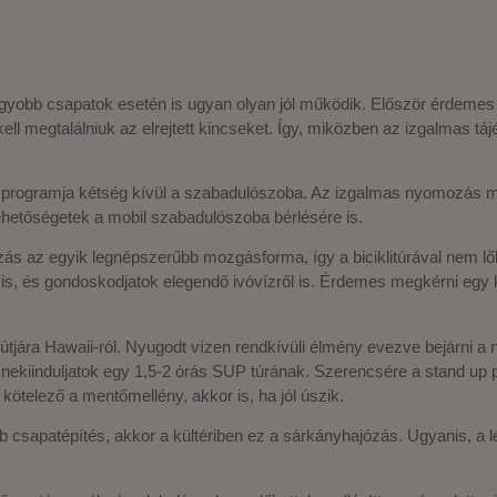
obb csapatok esetén is ugyan olyan jól működik. Először érdemes kiv
 megtalálniuk az elrejtett kincseket. Így, miközben az izgalmas táj
 programja kétség kívül a szabadulószoba. Az izgalmas nyomozás 
ehetőségetek a mobil szabadulószoba bérlésére is.
ozás az egyik legnépszerűbb mozgásforma, így a biciklitúrával nem l
is, és gondoskodjatok elegendő ivóvízről is. Érdemes megkérni egy kol
útjára Hawaii-ról. Nyugodt vízen rendkívüli élmény evezve bejárni a ná
nekiinduljatok egy 1,5-2 órás SUP túrának. Szerencsére a stand up p
 kötelező a mentőmellény, akkor is, ha jól úszik.
 csapatépítés, akkor a kültériben ez a sárkányhajózás. Ugyanis, a 