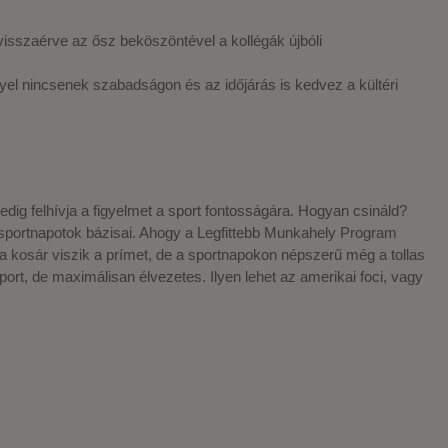
visszaérve az ősz beköszöntével a kollégák újbóli
llyel nincsenek szabadságon és az időjárás is kedvez a kültéri
dig felhívja a figyelmet a sport fontosságára. Hogyan csináld?
s sportnapotok bázisai. Ahogy a Legfittebb Munkahely Program
 a kosár viszik a prímet, de a sportnapokon népszerű még a tollas
rt, de maximálisan élvezetes. Ilyen lehet az amerikai foci, vagy