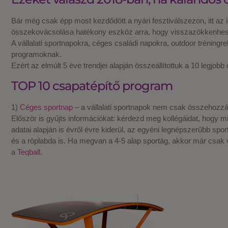
Bár még csak épp most kezdődött a nyári fesztiválszezon, itt az 
összekovácsolása hatékony eszköz arra, hogy visszazökkenhessü
A vállalati sportnapokra, céges családi napokra, outdoor tréningr
programoknak.
Ezért az elmúlt 5 éve trendjei alapján összeállítottuk a 10 legjob
TOP 10 csapatépítő program
1)
Céges sportnap
– a vállalati sportnapok nem csak összehozzák 
Először is gyűjts információkat: kérdezd meg kollégáidat, hogy 
adatai alapján is évről évre kiderül, az egyéni legnépszerűbb sp
és a röplabda is. Ha megvan a 4-5 alap sportág, akkor már csak v
a
Teqball
.