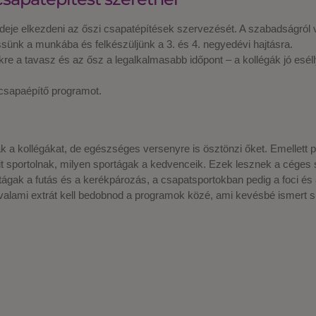
ideje elkezdeni az őszi csapatépítések szervezését. A szabadságról 
nk a munkába és felkészüljünk a 3. és 4. negyedévi hajtásra.
ekre a tavasz és az ősz a legalkalmasabb időpont – a kollégák jó esé
b csapaépítő programot.
a kollégákat, de egészséges versenyre is ösztönzi őket. Emellett pe
mit sportolnak, milyen sportágak a kedvenceik. Ezek lesznek a cége
ortágak a futás és a kerékpározás, a csapatsportokban pedig a foci és
alami extrát kell bedobnod a programok közé, ami kevésbé ismert spo