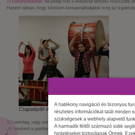
7)
Élménydobolás
: ha pedig már a doboknál tartunk! Rosszabb idő
Hanem abban, hogy közösen komponálhatjátok meg az izgalmas
A hatékony navigáció és bizonyos fu
Csapatépítő élménydobolás
részletes információkat talál minden s
szükségesek a webhely alapvető funk
8) Lasertag, vagy paintball – ha a csapatotok az aktív, harciasabb
A harmadik féltől származó sütik segí
„A” tervként a paintballt javasoljuk, de esőnapra a „B” tervnek a las
hirdetéseket biztosítanak Önnek. Eze