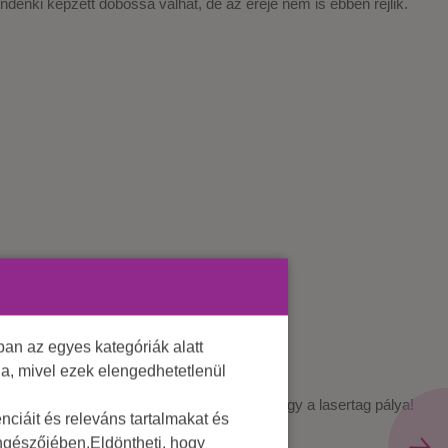
ndenki képzett dobossá válhat, de az ereje nem is ebben rejlik.
an az egyes kategóriák alatt
lja, mivel ezek elengedhetetlenül
ldetésben vannak, akkor irány a paintball, vagy a lasertag pálya!
ciáit és releváns tartalmakat és
öngészőjében.Eldöntheti, hogy