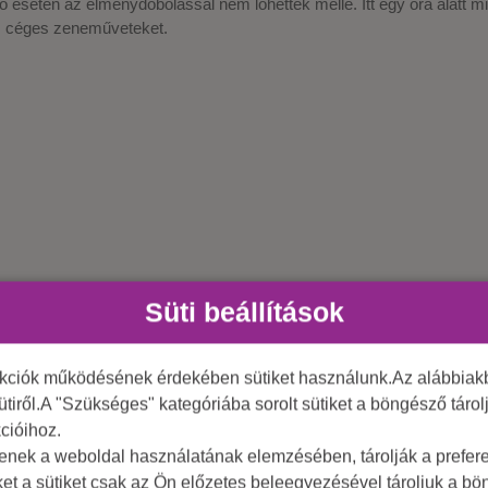
 esetén az élménydobolással nem lőhettek mellé. Itt egy óra alatt mi
 céges zeneműveteket.
Süti beállítások
nkciók működésének érdekében sütiket használunk.Az alábbiakb
ütiről.A "Szükséges" kategóriába sorolt sütiket a böngésző táro
cióihoz.
 programokat kedveli, vagy kollégáid éppenséggel folyton virtuális kü
tenek a weboldal használatának elemzésében, tárolják a preferen
ertag is tökéletes. Fatality!:)
ket a sütiket csak az Ön előzetes beleegyezésével tároljuk a b