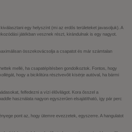
álasztani egy helyszínt (mi az erdős területeket javasoljuk). A
ékozódási játékban vesznek részt, kirándulnak is egy nagyot.
maximálisan összekovácsolja a csapatot és már számtalan
őhettek mellé, ha csapatépítésben gondolkoztok. Fontos, hogy
légát, hogy a biciklitúra résztvevőit kísérje autóval, ha bármi
dasokat, felfedezni a vízi élővilágot. Kora ősszel a
addle használata nagyon egyszerűen elsajátítható, így pár perc
lényege pont az, hogy ütemre evezzetek, egyszerre. A hangulatot