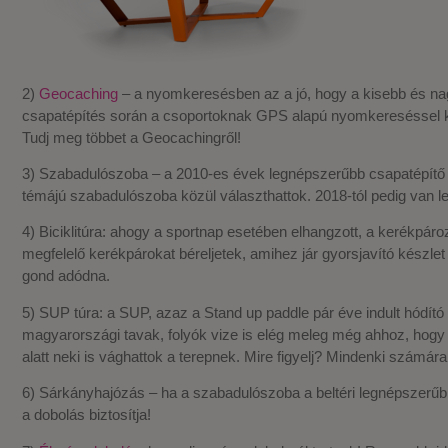
2)
Geocaching
– a nyomkeresésben az a jó, hogy a kisebb és nagy
csapatépítés során a csoportoknak GPS alapú nyomkereséssel kell
Tudj meg többet a Geocachingről!
3) Szabadulószoba – a 2010-es évek legnépszerűbb csapatépítő
témájú szabadulószoba közül választhattok. 2018-tól pedig van l
4) Biciklitúra: ahogy a sportnap esetében elhangzott, a kerékpár
megfelelő kerékpárokat béreljetek, amihez jár gyorsjavító készlet 
gond adódna.
5) SUP túra: a SUP, azaz a Stand up paddle pár éve indult hódító 
magyarországi tavak, folyók vize is elég meleg még ahhoz, hogy 
alatt neki is vághattok a terepnek. Mire figyelj? Mindenki számára
6) Sárkányhajózás – ha a szabadulószoba a beltéri legnépszerűbb
a dobolás biztosítja!