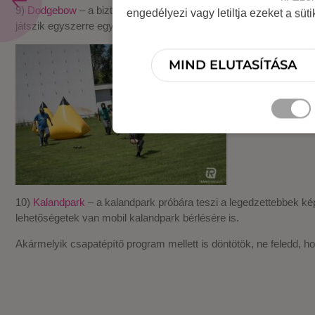
9)
Dodgebow
– a biztonságos harci játékok legújabb változata a
engedélyezi vagy letiltja ezeket a süt
játszik egyszerre egymás ellen, a cél pedig a másik területének e
MIND ELUTASÍTÁSA
10)
Kalandpark
– a kalandpark próbára teszi a legedzettebbek k
lehetőségetek van mobil kalandpark bérlésére is.
Akármelyik csapatépítő program mellett is döntötök, ne feledd, h