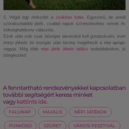
5. Végül egy örökzöld: a
zsákban futás
. Egyszerű, de annál
szórakoztatóbb játék, családi napok színesítéséhez remek és
költséghatékony választás.
Ezek után már csak bőséges lakomáról kell gondoskodni, mert
ennyi jókedv és mozgás után bizony megéhezik a nép apraja-
nagyja. Még több
népi játék ötletet találsz
weboldalunkon, jó
böngészést!
A fenntartható rendezvényekkel kapcsolatban
további segítségért keress minket
vagy
kattints ide
.
FALUNAP
MAJÁLIS
NÉPI JÁTÉKOK
PÜNKÖSD
SZÜRET
VÁROSI FESZTIVÁL