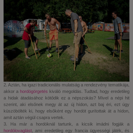
2. Aztán, ha igazi tradicionális mulatság a rendezvény tematikája,
akkor a
hordógörgetés
kiváló megoldás. Tudtad, hogy eredetileg
a hidak átadásához kötődik ez a népszokás? Mivel a népi hit
szerint, aki elsőnek megy át az új hídon, azt baj éri, ezt úgy
küszöbölték ki, hogy elsőként egy hordót gurítottak át a hídon,
amit aztán végül csapra vertek.
3. Ha már a hordóknál tartunk, a kicsik imádni fogják a
hordólovaglást
, ami eredetileg egy francia ügyességi játék, és