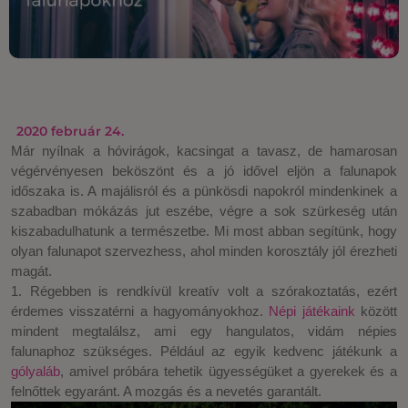
2020 február 24.
Már nyílnak a hóvirágok, kacsingat a tavasz, de hamarosan
végérvényesen beköszönt és a jó idővel eljön a falunapok
időszaka is. A majálisról és a pünkösdi napokról mindenkinek a
szabadban mókázás jut eszébe, végre a sok szürkeség után
kiszabadulhatunk a természetbe. Mi most abban segítünk, hogy
olyan falunapot szervezhess, ahol minden korosztály jól érezheti
magát.
1. Régebben is rendkívül kreatív volt a szórakoztatás, ezért
érdemes visszatérni a hagyományokhoz.
Népi játékaink
között
mindent megtalálsz, ami egy hangulatos, vidám népies
falunaphoz szükséges. Például az egyik kedvenc játékunk a
gólyaláb
, amivel próbára tehetik ügyességüket a gyerekek és a
felnőttek egyaránt. A mozgás és a nevetés garantált.