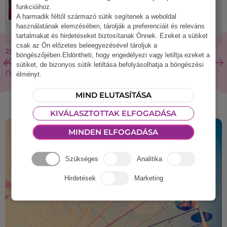
funkcióihoz.
A harmadik féltől származó sütik segítenek a weboldal
használatának elemzésében, tárolják a preferenciáit és releváns
tartalmakat és hirdetéseket biztosítanak Önnek. Ezeket a sütiket
csak az Ön előzetes beleegyezésével tároljuk a
2019 december 20.
böngészőjében.Eldöntheti, hogy engedélyezi vagy letiltja ezeket a
Kétszer megkerülhettük volna a Földet – Ilyen volt
sütiket, de bizonyos sütik letiltása befolyásolhatja a böngészési
nekünk 2019 számokban
élményt.
MIND ELUTASÍTÁSA
KIVÁLASZTOTTAK ELFOGADÁSA
MINDEN ELFOGADÁSA
Szükséges
Analitika
Hirdetések
Marketing