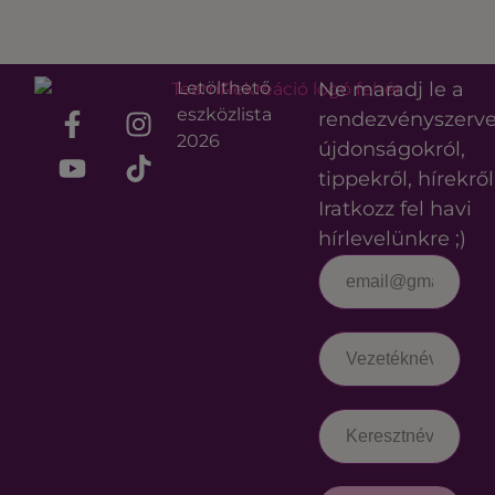
Letölthető
Ne maradj le a
eszközlista
rendezvényszerv
2026
újdonságokról,
tippekről, hírekről
Iratkozz fel havi
hírlevelünkre ;)