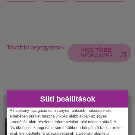
További bejegyzések
MÉG TÖBB
BEJEGYZÉS
Süti beállítások
A hatékony navigáció és bizonyos funkciók működésének
érdekében sütiket használunk.Az alábbiakban az egyes
kategóriák alatt részletes információkat talál minden sütiről.A
"Szükséges" kategóriába sorolt sütiket a böngésző tárolja, mivel
ezek elengedhetetlenül szükségesek a webhely alapvető