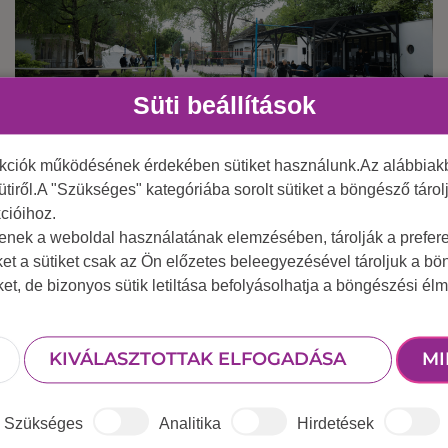
Süti beállítások
nkciók működésének érdekében sütiket használunk.Az alábbiakb
2025 június 24.
Egy nap kikapcsolódás a csapatoddal a
ütiről.A "Szükséges" kategóriába sorolt sütiket a böngésző táro
cióihoz.
Duna-parton
tenek a weboldal használatának elemzésében, tárolják a preferen
ket a sütiket csak az Ön előzetes beleegyezésével tároljuk a b
iket, de bizonyos sütik letiltása befolyásolhatja a böngészési élm
KIVÁLASZTOTTAK ELFOGADÁSA
MI
Szükséges
Analitika
Hirdetések