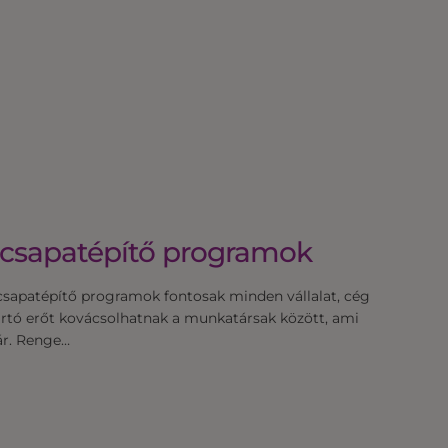
i csapatépítő programok
a csapatépítő programok fontosak minden vállalat, cég
tartó erőt kovácsolhatnak a munkatársak között, ami
ár. Renge…