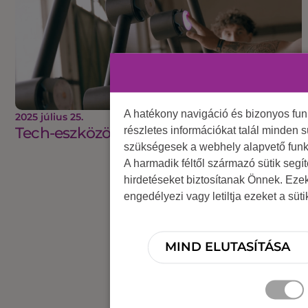
A hatékony navigáció és bizonyos fu
2025 július 25.
Tech-eszközök, amikért sorban állnak
részletes információkat talál minden s
szükségesek a webhely alapvető funk
A harmadik féltől származó sütik segí
hirdetéseket biztosítanak Önnek. Eze
engedélyezi vagy letiltja ezeket a süt
MIND ELUTASÍTÁSA