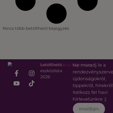
Nincs több betölthető bejegyzés
Letölthető
Ne maradj le a
eszközlista
rendezvényszerv
2026
újdonságokról,
tippekről, hírekről
Iratkozz fel havi
hírlevelünkre ;)