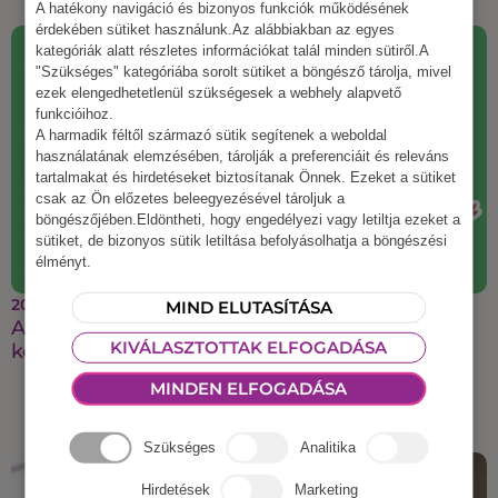
A hatékony navigáció és bizonyos funkciók működésének
érdekében sütiket használunk.Az alábbiakban az egyes
kategóriák alatt részletes információkat talál minden sütiről.A
"Szükséges" kategóriába sorolt sütiket a böngésző tárolja, mivel
ezek elengedhetetlenül szükségesek a webhely alapvető
funkcióihoz.
A harmadik féltől származó sütik segítenek a weboldal
használatának elemzésében, tárolják a preferenciáit és releváns
tartalmakat és hirdetéseket biztosítanak Önnek. Ezeket a sütiket
csak az Ön előzetes beleegyezésével tároljuk a
böngészőjében.Eldöntheti, hogy engedélyezi vagy letiltja ezeket a
sütiket, de bizonyos sütik letiltása befolyásolhatja a böngészési
élményt.
2025 augusztus 21.
MIND ELUTASÍTÁSA
A legmenőbb őszi csapatépítő ötletek, amiket a
KIVÁLASZTOTTAK ELFOGADÁSA
kollégáid imádni fognak
MINDEN ELFOGADÁSA
Szükséges
Analitika
Hirdetések
Marketing