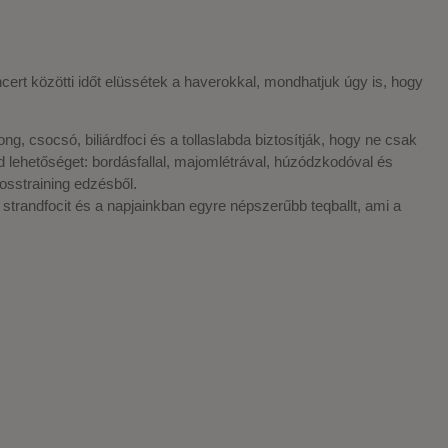
ert közötti időt elüssétek a haverokkal, mondhatjuk úgy is, hogy
, csocsó, biliárdfoci és a tollaslabda biztosítják, hogy ne csak
d lehetőséget: bordásfallal, majomlétrával, húzódzkodóval és
osstraining edzésből.
 strandfocit és a napjainkban egyre népszerűbb teqballt, ami a