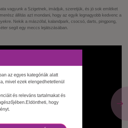
ata vagyunk a Szigetnek, imádjuk, szeretjük, és jó sok emléket
merész állítás azt mondani, hogy az egyik legnagyobb kedvenc a
yekre. Nekik a mászófal, kalandpark, csocsó, darts, pingpong,
méter segít egy meccs lejátszásában.
an az egyes kategóriák alatt
lja, mivel ezek elengedhetetlenül
ciáit és releváns tartalmakat és
öngészőjében.Eldöntheti, hogy
ényt.