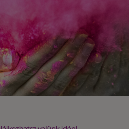
lálkozhatsz velünk idén!