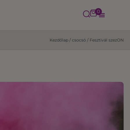
0
Kezdőlap
/
csocsó
/
Fesztivál szezON