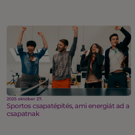
2025 október 27.
Sportos csapatépítés, ami energiát ad a
csapatnak