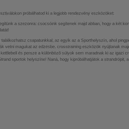
sztiválokon próbálhatod ki a legjobb rendezvény eszközöket:
egítünk a szezonra: csocsóink segítenek majd abban, hogy a két konc
atát!
lálkozhatsz csapatunkkal, az egyik az a Sporthelyszín, ahol pingpong
rják vetni magukat az edzésbe, crosstraining eszközök nyújtanak maj
 kettlebell és persze a különböző súlyok sem maradnak ki az igazi cr
rand sportok helyszíne! Naná, hogy kipróbálhatjátok a strandröpit, a