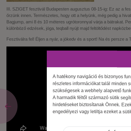
III. SZIGET fesztivál Budapesten augusztus 08-15-ig: Ez az a fe
őrzünk innen. Természetes, hogy ott a helyünk, még pedig a hi
Bagjump, ami 8 és 10 méteres ugrótoronnyal várja a bátrakat. Pe
különböző edzések, jóga, teqball nyújt majd feltöltődést napköz
Fesztiválra fel! Éljen a nyár, a jókedv és a sport! Na és persze 
A hatékony navigáció és bizonyos fu
részletes információkat talál minden s
szükségesek a webhely alapvető funk
A harmadik féltől származó sütik segí
hirdetéseket biztosítanak Önnek. Eze
engedélyezi vagy letiltja ezeket a süt