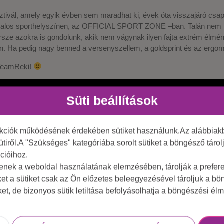
sztivál, amely egyik évben sem maradhat ki, évek óta visszajáró csap
vatalos sporthelyszínen, az OFFICIAL SPORT ZONE –ban. Talán nem 
rsze azokra is gondolunk, akik nem vágynak ilyen fajta extrém élmén
ben. Ha pedig nagy benned a versenyszellem, a goldsprint és az ergo
a TeamReki!
Süti beállítások
nkciók működésének érdekében sütiket használunk.Az alábbiakb
ütiről.A "Szükséges" kategóriába sorolt sütiket a böngésző táro
cióihoz.
tenek a weboldal használatának elemzésében, tárolják a preferen
ket a sütiket csak az Ön előzetes beleegyezésével tároljuk a b
iket, de bizonyos sütik letiltása befolyásolhatja a böngészési élm