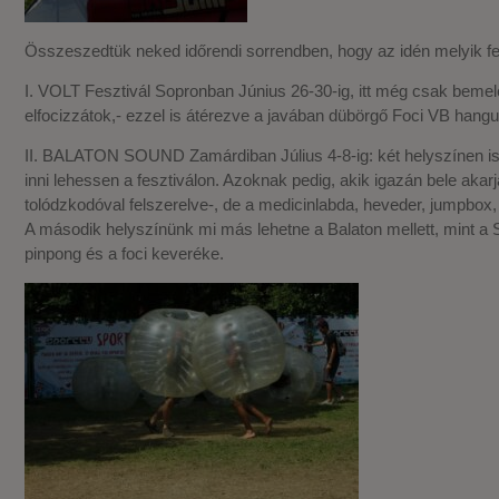
Összeszedtük neked időrendi sorrendben, hogy az idén melyik fe
I. VOLT Fesztivál Sopronban Június 26-30-ig, itt még csak bemel
elfocizzátok,- ezzel is átérezve a javában dübörgő Foci VB hangul
II. BALATON SOUND Zamárdiban Július 4-8-ig: két helyszínen is ta
inni lehessen a fesztiválon. Azoknak pedig, akik igazán bele aka
tolódzkodóval felszerelve-, de a medicinlabda, heveder, jumpbox,
A második helyszínünk mi más lehetne a Balaton mellett, mint a St
pinpong és a foci keveréke.