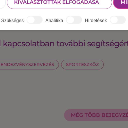
KIVÁLASZTOTTAK ELFOGADÁSA
MI
Szükséges
Analitika
Hirdetések
 kapcsolatban további segítségér
RENDEZVÉNYSZERVEZÉS
SPORTESZKÖZ
MÉG TÖBB BEJEGYZ