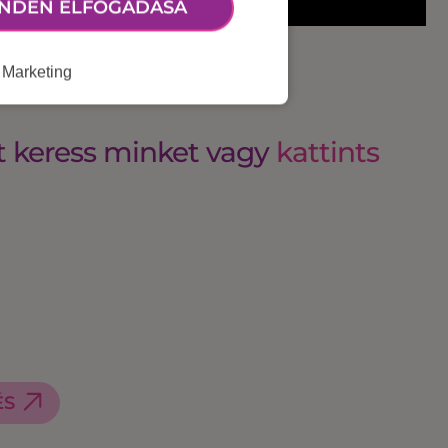
NDEN ELFOGADÁSA
Marketing
t keress minket vagy
kattints
ÉS