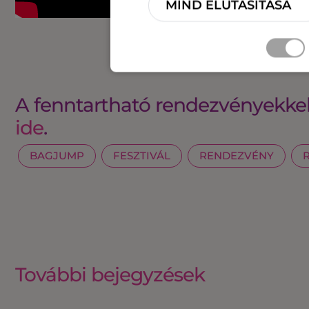
MIND ELUTASÍTÁSA
A fenntartható rendezvényekkel
ide
.
BAGJUMP
FESZTIVÁL
RENDEZVÉNY
További bejegyzések