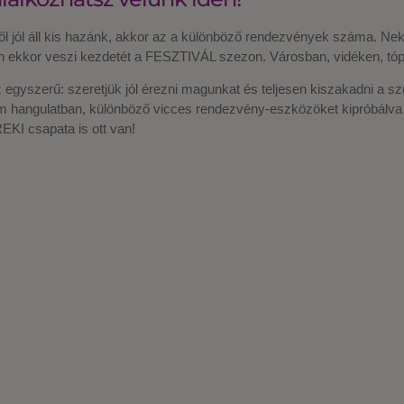
l jól áll kis hazánk, akkor az a különböző rendezvények száma. Nek
 ekkor veszi kezdetét a FESZTIVÁL szezon. Városban, vidéken, tópart
 egyszerű: szeretjük jól érezni magunkat és teljesen kiszakadni a
dám hangulatban, különböző vicces rendezvény-eszközöket kipróbálva
KI csapata is ott van!