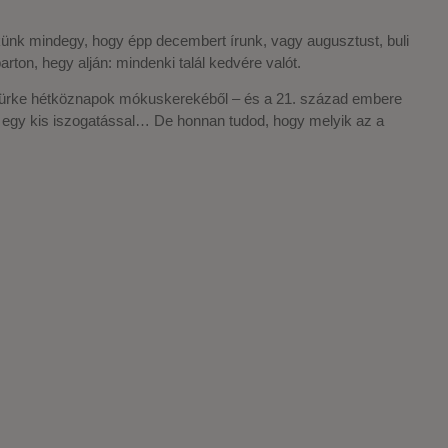
ünk mindegy, hogy épp decembert írunk, vagy augusztust, buli
on, hegy alján: mindenki talál kedvére valót.
 szürke hétköznapok mókuskerekéből – és a 21. század embere
 egy kis iszogatással… De honnan tudod, hogy melyik az a