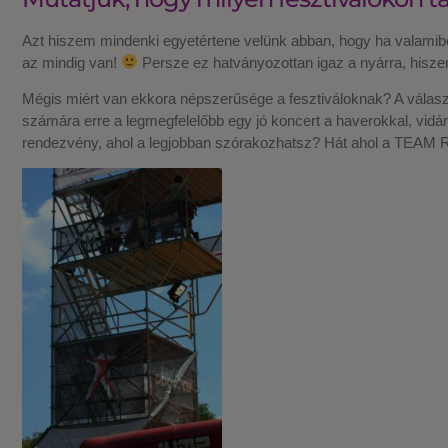
Azt hiszem mindenki egyetértene velünk abban, hogy ha valamibő
az mindig van!
Persze ez hatványozottan igaz a nyárra, hiszen
Mégis miért van ekkora népszerűsége a fesztiváloknak? A válasz
számára erre a legmegfelelőbb egy jó koncert a haverokkal, vi
rendezvény, ahol a legjobban szórakozhatsz? Hát ahol a TEAM RE