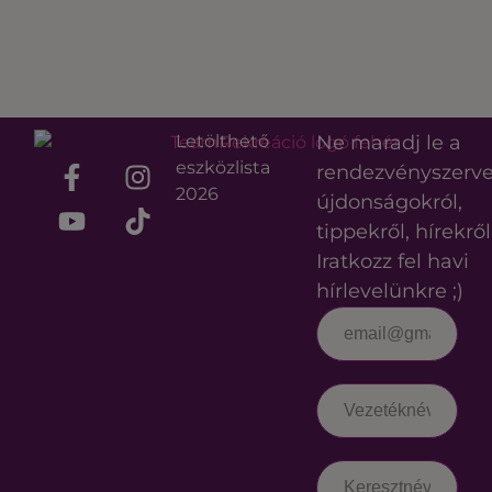
Letölthető
Ne maradj le a
eszközlista
rendezvényszerv
2026
újdonságokról,
tippekről, hírekről
Iratkozz fel havi
hírlevelünkre ;)