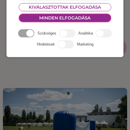
KIVÁLASZTOTTAK ELFOGADÁSA
MINDEN ELFOGADÁSA
Szükséges
Analitika
További bejegyzések
MÉG TÖBB
Hirdetések
Marketing
BEJEGYZÉS