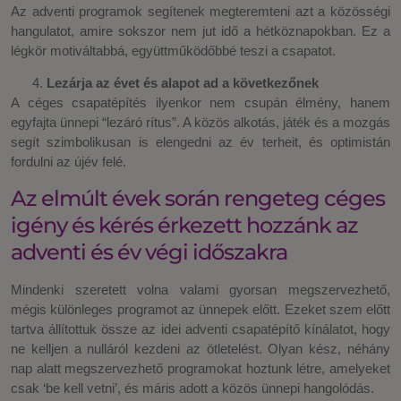
Az adventi programok segítenek megteremteni azt a közösségi
hangulatot, amire sokszor nem jut idő a hétköznapokban. Ez a
légkör motiváltabbá, együttműködőbbé teszi a csapatot.
Lezárja az évet és alapot ad a következőnek
A céges csapatépítés ilyenkor nem csupán élmény, hanem
egyfajta ünnepi “lezáró rítus”. A közös alkotás, játék és a mozgás
segít szimbolikusan is elengedni az év terheit, és optimistán
fordulni az újév felé.
Az elmúlt évek során rengeteg céges
igény és kérés érkezett hozzánk az
adventi és év végi időszakra
Mindenki szeretett volna valami gyorsan megszervezhető,
mégis különleges programot az ünnepek előtt. Ezeket szem előtt
tartva állítottuk össze az idei adventi csapatépítő kínálatot, hogy
ne kelljen a nulláról kezdeni az ötletelést. Olyan kész, néhány
nap alatt megszervezhető programokat hoztunk létre, amelyeket
csak ‘be kell vetni’, és máris adott a közös ünnepi hangolódás.