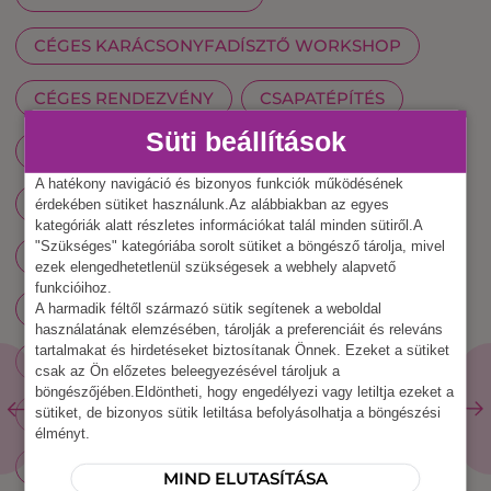
CÉGES KARÁCSONYFADÍSZTŐ WORKSHOP
CÉGES RENDEZVÉNY
CSAPATÉPÍTÉS
Süti beállítások
CSAPATÉPÍTŐ PROGRAM
A hatékony navigáció és bizonyos funkciók működésének
ÉV VÉGI CSAPATÉPÍTÉS
érdekében sütiket használunk.Az alábbiakban az egyes
kategóriák alatt részletes információkat talál minden sütiről.A
"Szükséges" kategóriába sorolt sütiket a böngésző tárolja, mivel
IRODAI CSAPATÉPÍTÉS
ezek elengedhetetlenül szükségesek a webhely alapvető
funkcióihoz.
KREATÍV CSAPATÉPÍTŐK
A harmadik féltől származó sütik segítenek a weboldal
használatának elemzésében, tárolják a preferenciáit és releváns
tartalmakat és hirdetéseket biztosítanak Önnek. Ezeket a sütiket
MIKULÁS NAPI CSAPATÉPÍTÉS
csak az Ön előzetes beleegyezésével tároljuk a
böngészőjében.Eldöntheti, hogy engedélyezi vagy letiltja ezeket a
ÓRIÁS ADVENTI KOSZORÚ WORKSHOP
sütiket, de bizonyos sütik letiltása befolyásolhatja a böngészési
élményt.
RENDEZVÉNYSZERVEZÉS
TÉLI VIGADALOM
MIND ELUTASÍTÁSA