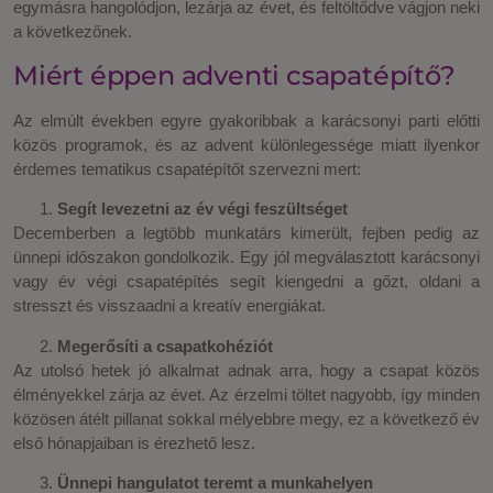
egymásra hangolódjon, lezárja az évet, és feltöltődve vágjon neki
a következőnek.
Miért éppen adventi csapatépítő?
Az elmúlt években egyre gyakoribbak a karácsonyi parti előtti
közös programok, és az advent különlegessége miatt ilyenkor
érdemes tematikus csapatépítőt szervezni mert:
Segít levezetni az év végi feszültséget
Decemberben a legtöbb munkatárs kimerült, fejben pedig az
ünnepi időszakon gondolkozik. Egy jól megválasztott karácsonyi
vagy év végi csapatépítés segít kiengedni a gőzt, oldani a
stresszt és visszaadni a kreatív energiákat.
Megerősíti a csapatkohéziót
Az utolsó hetek jó alkalmat adnak arra, hogy a csapat közös
élményekkel zárja az évet. Az érzelmi töltet nagyobb, így minden
közösen átélt pillanat sokkal mélyebbre megy, ez a következő év
első hónapjaiban is érezhető lesz.
Ünnepi hangulatot teremt a munkahelyen