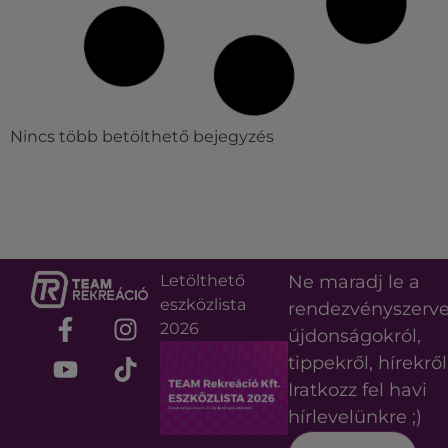
Nincs több betölthető bejegyzés
Letölthető
Ne maradj le a
eszközlista
rendezvényszerv
2026
újdonságokról,
tippekről, hírekről
Iratkozz fel havi
hírlevelünkre ;)