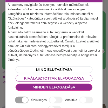
A hatékony navigáció és bizonyos funkciók működésének
érdekében sütiket használunk.Az alábbiakban az egyes
kategóriák alatt részletes információkat talál minden sütiről.A
"Szükséges" kategóriába sorolt sütiket a böngésző tárolja, mivel
ezek elengedhetetlenül szükségesek a webhely alapvető
funkcióihoz.
A harmadik féltől származó sütik segítenek a weboldal
használatának elemzésében, tárolják a preferenciáit és releváns
tartalmakat és hirdetéseket biztosítanak Önnek. Ezeket a sütiket
csak az Ön előzetes beleegyezésével tároljuk a
böngészőjében.Eldöntheti, hogy engedélyezi vagy letiltja ezeket a
sütiket, de bizonyos sütik letiltása befolyásolhatja a böngészési
élményt.
MIND ELUTASÍTÁSA
2025 augusztus 21.
A legmenőbb őszi csapatépítő ötletek, amiket a
KIVÁLASZTOTTAK ELFOGADÁSA
kollégáid imádni fognak
MINDEN ELFOGADÁSA
Szükséges
Analitika