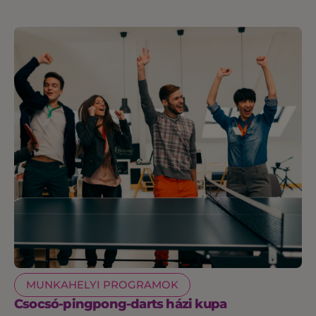
MUNKAHELYI PROGRAMOK
Csocsó-pingpong-darts házi kupa