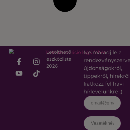
Letölthető
Ne maradj le a
eszközlista
rendezvényszerv
2026
újdonságokról,
tippekről, hírekről
Iratkozz fel havi
hírlevelünkre ;)