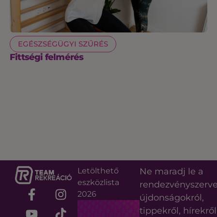
EGÉSZSÉGÜGYI SZŰRÉS
Fittségi felmérés
Letölthető
Ne maradj le a
eszközlista
rendezvényszerv
2026
újdonságokról,
tippekről, hírekről