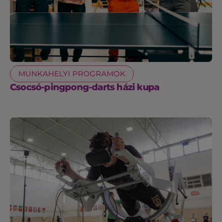
MUNKAHELYI PROGRAMOK
Csocsó-pingpong-darts házi kupa