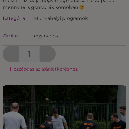
most itt az ideje, hogy megmutassák a csapatok,
mennyire is gondolják komolyan.
Kategória
Munkahelyi programok
Címke
egy napos
Hozzáadás az ajánlatkéréshez