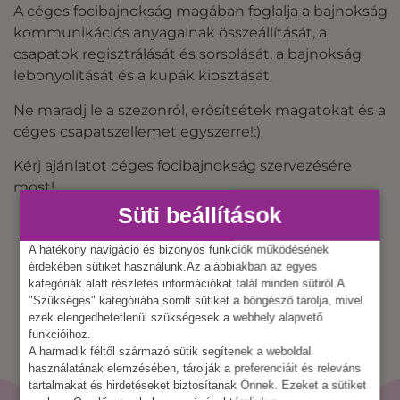
A céges focibajnokság magában foglalja a bajnokság
kommunikációs anyagainak összeállítását, a
csapatok regisztrálását és sorsolását, a bajnokság
lebonyolítását és a kupák kiosztását.
Ne maradj le a szezonról, erősítsétek magatokat és a
céges csapatszellemet egyszerre!:)
Kérj ajánlatot céges focibajnokság szervezésére
most!
Süti beállítások
A hatékony navigáció és bizonyos funkciók működésének
érdekében sütiket használunk.Az alábbiakban az egyes
kategóriák alatt részletes információkat talál minden sütiről.A
"Szükséges" kategóriába sorolt sütiket a böngésző tárolja, mivel
ezek elengedhetetlenül szükségesek a webhely alapvető
funkcióihoz.
A harmadik féltől származó sütik segítenek a weboldal
használatának elemzésében, tárolják a preferenciáit és releváns
tartalmakat és hirdetéseket biztosítanak Önnek. Ezeket a sütiket