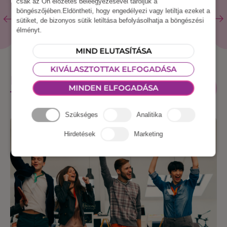
csak az Ön előzetes beleegyezésével tároljuk a
böngészőjében.Eldöntheti, hogy engedélyezi vagy letiltja ezeket a
sütiket, de bizonyos sütik letiltása befolyásolhatja a böngészési
élményt.
MIND ELUTASÍTÁSA
KIVÁLASZTOTTAK ELFOGADÁSA
KAPCSOLÓDÓ
ÖSSZES
MINDEN ELFOGADÁSA
ESZKÖZ
TERMÉKEK
Szükséges
Analitika
Hirdetések
Marketing