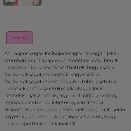
Leírás
Az 1 napos céges focibajnokságra hétvégén (akár
szombati munkanapon), az irodához közel bérelt
helyszínen kerül sor. Választhattok, hogy csak a
focibajnokságot szervezzük, vagy családi
focibajnokságot szeretnétek-e. Utóbbi esetén a
meccsek alatt a szurkoló családtagok focis
játékokkal játszhatnak, úgy mint: ülőfoci, csocsó,
reflexfal, catch it, de lehetőség van fittségi
állapotfelmérésre és sportolói draftra is (a draft során
a gyerekeket lemérjük és tanácsot adunk, hogy
milyen sportban induljanak el).