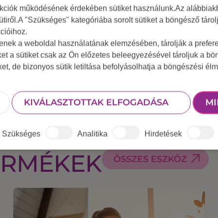
nkciók működésének érdekében sütiket használunk.Az alábbiakb
kok és egy perc és nyersz – eredményhirdetés
ütiről.A "Szükséges" kategóriába sorolt sütiket a böngésző táro
cióihoz.
tenek a weboldal használatának elemzésében, tárolják a preferen
ket a sütiket csak az Ön előzetes beleegyezésével tároljuk a b
iket, de bizonyos sütik letiltása befolyásolhatja a böngészési élm
KIVÁLASZTOTTAK ELFOGADÁSA
MI
Szükséges
Analitika
Hirdetések
ERMÉKEK
ÖSSZES ESZKÖZ