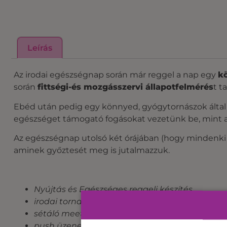
Leírás
Az irodai egészségnap során már reggel a nap egy
kö
során
fittségi-és mozgásszervi állapotfelmérés
t t
Ebéd után pedig egy könnyed, gyógytornászok által ir
egészséget támogató fogásokat vezetünk be, mint a 
Az egészségnap utolsó két órájában (hogy mindenki 
aminek győztesét meg is jutalmazzuk.
Nyújtás és Egészséges reggeli készítés
irodai torna (gyógytornász szemmel)
sétáló meeting
push üzenetek – óránként 10 percre állj fel é