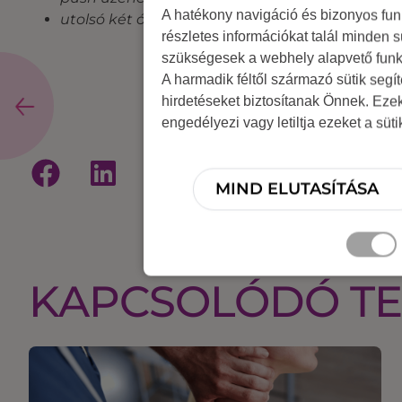
A hatékony navigáció és bizonyos fu
utolsó két óra: mini csapatépítés: táblás játé
részletes információkat talál minden s
szükségesek a webhely alapvető funk
A harmadik féltől származó sütik segí
hirdetéseket biztosítanak Önnek. Eze
engedélyezi vagy letiltja ezeket a süt
MIND ELUTASÍTÁSA
KAPCSOLÓDÓ T