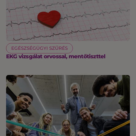
EGÉSZSÉGÜGYI SZŰRÉS
EKG vizsgálat orvossal, mentőtiszttel