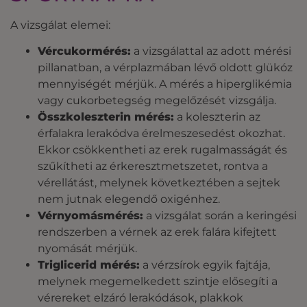
A vizsgálat elemei:
Vércukormérés:
a vizsgálattal az adott mérési
pillanatban, a vérplazmában lévő oldott glükóz
mennyiségét mérjük. A mérés a hiperglikémia
vagy cukorbetegség megelőzését vizsgálja.
Összkoleszterin mérés:
a koleszterin az
érfalakra lerakódva érelmeszesedést okozhat.
Ekkor csökkentheti az erek rugalmasságát és
szűkítheti az érkeresztmetszetet, rontva a
vérellátást, melynek következtében a sejtek
nem jutnak elegendő oxigénhez.
Vérnyomásmérés:
a vizsgálat során a keringési
rendszerben a vérnek az erek falára kifejtett
nyomását mérjük.
Triglicerid mérés:
a vérzsírok egyik fajtája,
melynek megemelkedett szintje elősegíti a
vérereket elzáró lerakódások, plakkok