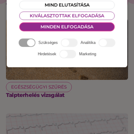
ESZKÖZ
TERMÉKEK
MIND ELUTASÍTÁSA
KIVÁLASZTOTTAK ELFOGADÁSA
MINDEN ELFOGADÁSA
Szükséges
Analitika
Hirdetések
Marketing
EGÉSZSÉGÜGYI SZŰRÉS
Talpterhelés vizsgálat