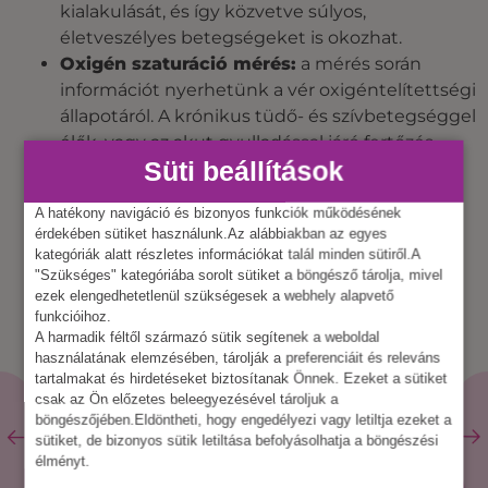
kialakulását, és így közvetve súlyos,
életveszélyes betegségeket is okozhat.
Oxigén szaturáció mérés:
a mérés során
információt nyerhetünk a vér oxigéntelítettségi
állapotáról. A krónikus tüdő- és szívbetegséggel
élők, vagy az akut gyulladással járó fertőzés
Süti beállítások
esetén akár hirtelen, súlyos oxigén ellátottsági
zavar is felléphet.
A hatékony navigáció és bizonyos funkciók működésének
érdekében sütiket használunk.Az alábbiakban az egyes
kategóriák alatt részletes információkat talál minden sütiről.A
"Szükséges" kategóriába sorolt sütiket a böngésző tárolja, mivel
ezek elengedhetetlenül szükségesek a webhely alapvető
funkcióihoz.
A harmadik féltől származó sütik segítenek a weboldal
használatának elemzésében, tárolják a preferenciáit és releváns
tartalmakat és hirdetéseket biztosítanak Önnek. Ezeket a sütiket
csak az Ön előzetes beleegyezésével tároljuk a
böngészőjében.Eldöntheti, hogy engedélyezi vagy letiltja ezeket a
sütiket, de bizonyos sütik letiltása befolyásolhatja a böngészési
élményt.
KAPCSOLÓDÓ
ÖSSZES