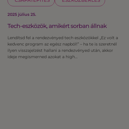
CSAPATÉPÍTÉS
ESZKÖZBÉRLÉS
2025 július 25.
Tech-eszközök, amikért sorban állnak
Lendítsd fel a rendezvényed tech eszközökkel „Ez volt a
kedvenc program az egész napból!” – ha te is szeretnél
ilyen visszajelzést hallani a rendezvényed után, akkor
ideje megismerned azokat a high…