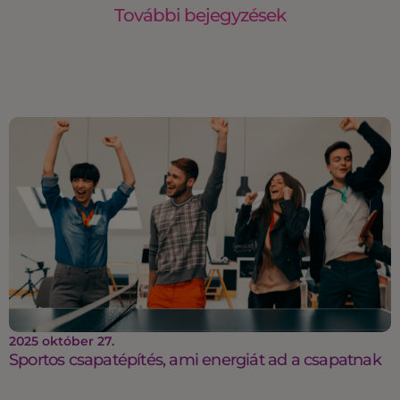
További bejegyzések
2025 október 27.
Sportos csapatépítés, ami energiát ad a csapatnak