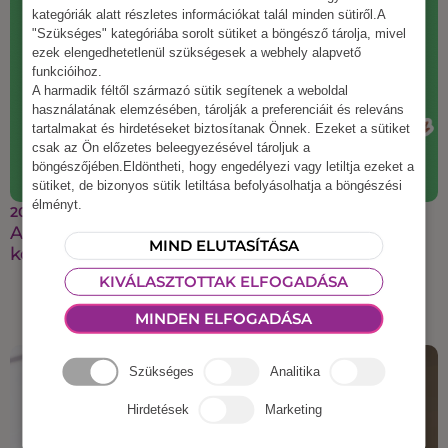
kategóriák alatt részletes információkat talál minden sütiről.A
"Szükséges" kategóriába sorolt sütiket a böngésző tárolja, mivel
ezek elengedhetetlenül szükségesek a webhely alapvető
funkcióihoz.
A harmadik féltől származó sütik segítenek a weboldal
használatának elemzésében, tárolják a preferenciáit és releváns
tartalmakat és hirdetéseket biztosítanak Önnek. Ezeket a sütiket
csak az Ön előzetes beleegyezésével tároljuk a
böngészőjében.Eldöntheti, hogy engedélyezi vagy letiltja ezeket a
sütiket, de bizonyos sütik letiltása befolyásolhatja a böngészési
élményt.
2025 augusztus 21.
A legmenőbb őszi csapatépítő ötletek, amiket a
MIND ELUTASÍTÁSA
kollégáid imádni fognak
KIVÁLASZTOTTAK ELFOGADÁSA
MINDEN ELFOGADÁSA
Szükséges
Analitika
Hirdetések
Marketing