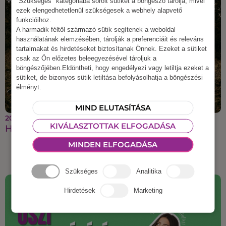
"Szükséges" kategóriába sorolt sütiket a böngésző tárolja, mivel
ezek elengedhetetlenül szükségesek a webhely alapvető
funkcióihoz.
A harmadik féltől származó sütik segítenek a weboldal
használatának elemzésében, tárolják a preferenciáit és releváns
tartalmakat és hirdetéseket biztosítanak Önnek. Ezeket a sütiket
csak az Ön előzetes beleegyezésével tároljuk a
böngészőjében.Eldöntheti, hogy engedélyezi vagy letiltja ezeket a
sütiket, de bizonyos sütik letiltása befolyásolhatja a böngészési
élményt.
MIND ELUTASÍTÁSA
2025 szeptember 22.
KIVÁLASZTOTTAK ELFOGADÁSA
Halloweeni csapatépítés
MINDEN ELFOGADÁSA
Szükséges
Analitika
Hirdetések
Marketing