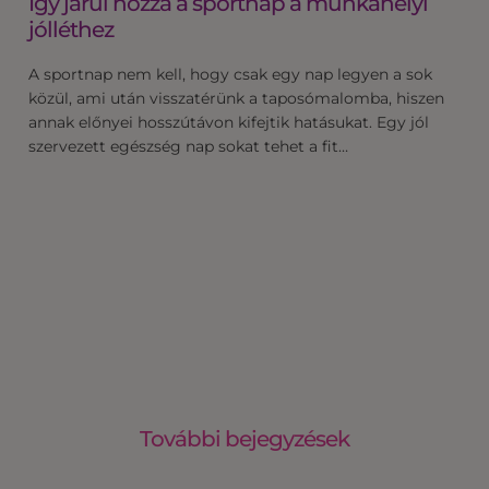
Így járul hozzá a sportnap a munkahelyi
jólléthez
A sportnap nem kell, hogy csak egy nap legyen a sok
közül, ami után visszatérünk a taposómalomba, hiszen
annak előnyei hosszútávon kifejtik hatásukat. Egy jól
szervezett egészség nap sokat tehet a fit…
További bejegyzések