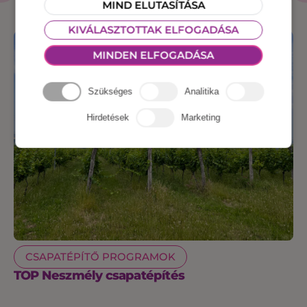
TERMÉKEK
MIND ELUTASÍTÁSA
KIVÁLASZTOTTAK ELFOGADÁSA
MINDEN ELFOGADÁSA
Szükséges
Analitika
Hirdetések
Marketing
CSAPATÉPÍTŐ PROGRAMOK
TOP Neszmély csapatépítés