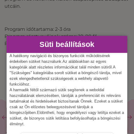
utcáin.
Program időtartama: 2-3 óra
Program résztvevőinek száma: 10-80 fő
Süti beállítások
Program helyszíne: kültér
A hatékony navigáció és bizonyos funkciók működésének
érdekében sütiket használunk.Az alábbiakban az egyes
kategóriák alatt részletes információkat talál minden sütiről.A
"Szükséges" kategóriába sorolt sütiket a böngésző tárolja, mivel
ezek elengedhetetlenül szükségesek a webhely alapvető
funkcióihoz.
A harmadik féltől származó sütik segítenek a weboldal
használatának elemzésében, tárolják a preferenciáit és releváns
tartalmakat és hirdetéseket biztosítanak Önnek. Ezeket a sütiket
csak az Ön előzetes beleegyezésével tároljuk a
böngészőjében.Eldöntheti, hogy engedélyezi vagy letiltja ezeket a
sütiket, de bizonyos sütik letiltása befolyásolhatja a böngészési
KAPCSOLÓDÓ
élményt.
ÖSSZES
ESZKÖZ