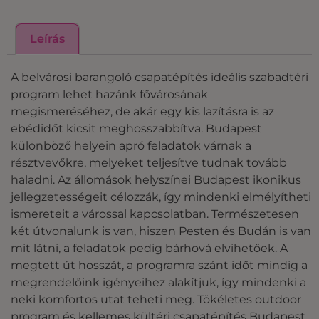
Leírás
A belvárosi barangoló csapatépítés ideális szabadtéri
program lehet hazánk fővárosának
megismeréséhez, de akár egy kis lazításra is az
ebédidőt kicsit meghosszabbítva. Budapest
különböző helyein apró feladatok várnak a
résztvevőkre, melyeket teljesítve tudnak tovább
haladni. Az állomások helyszínei Budapest ikonikus
jellegzetességeit célozzák, így mindenki elmélyítheti
ismereteit a várossal kapcsolatban. Természetesen
két útvonalunk is van, hiszen Pesten és Budán is van
mit látni, a feladatok pedig bárhová elvihetőek. A
megtett út hosszát, a programra szánt időt mindig a
megrendelőink igényeihez alakítjuk, így mindenki a
neki komfortos utat teheti meg. Tökéletes outdoor
program és kellemes kültéri csapatépítés Budapest