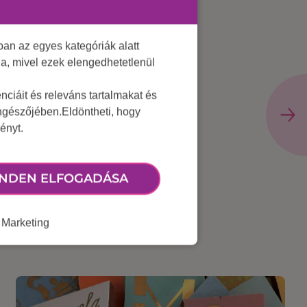
an az egyes kategóriák alatt
lja, mivel ezek elengedhetetlenül
ciáit és releváns tartalmakat és
öngészőjében.Eldöntheti, hogy
ényt.
NDEN ELFOGADÁSA
Marketing