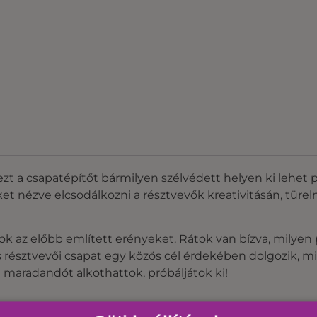
ezt a csapatépítőt bármilyen szélvédett helyen ki lehet 
t nézve elcsodálkozni a résztvevők kreativitásán, türel
tok az előbb említett erényeket. Rátok van bízva, milyen p
s résztvevői csapat egy közös cél érdekében dolgozik, m
 maradandót alkothattok, próbáljátok ki!