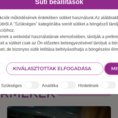
Süti beállítások
nkciók működésének érdekében sütiket használunk.Az alábbiakb
ütiről.A "Szükséges" kategóriába sorolt sütiket a böngésző táro
cióihoz.
tenek a weboldal használatának elemzésében, tárolják a preferen
ket a sütiket csak az Ön előzetes beleegyezésével tároljuk a b
iket, de bizonyos sütik letiltása befolyásolhatja a böngészési élm
KIVÁLASZTOTTAK ELFOGADÁSA
MI
Szükséges
Analitika
Hirdetések
ERMÉKEK
ÖSSZES ESZKÖZ