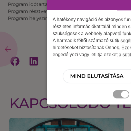
Program időtartama: 3-6 óra
Program résztvevőinek száma: 5-20 fő
Program helyszíne: beltér, kültér
A hatékony navigáció és bizonyos fu
részletes információkat talál minden s
szükségesek a webhely alapvető funk
A harmadik féltől származó sütik segí
hirdetéseket biztosítanak Önnek. Eze
engedélyezi vagy letiltja ezeket a süt
MIND ELUTASÍTÁSA
KAPCSOLÓDÓ T