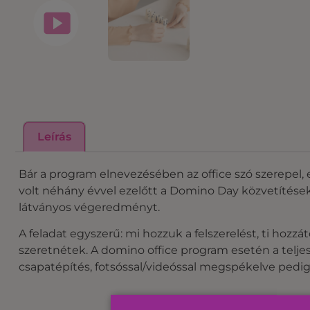
Leírás
Bár a program elnevezésében az office szó szerepel, 
volt néhány évvel ezelőtt a Domino Day közvetítéseke
látványos végeredményt.
A feladat egyszerű: mi hozzuk a felszerelést, ti hozzá
szeretnétek. A domino office program esetén a telje
csapatépítés, fotsóssal/videóssal megspékelve pedig