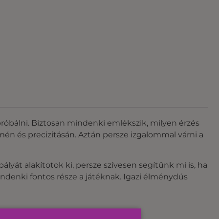
próbálni. Biztosan mindenki emlékszik, milyen érzés
mén és precizitásán. Aztán persze izgalommal várni a
ályát alakítotok ki, persze szívesen segítünk mi is, ha
indenki fontos része a játéknak. Igazi élménydús