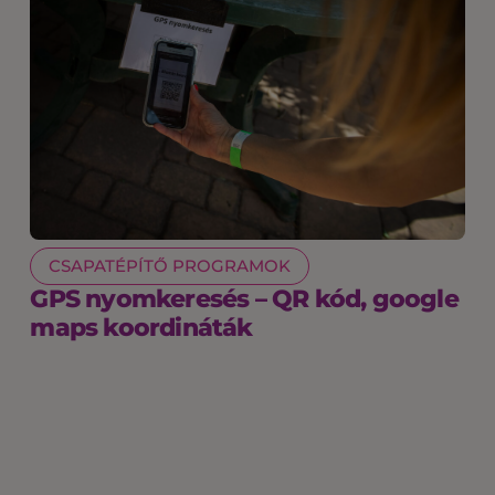
CSAPATÉPÍTŐ PROGRAMOK
GPS nyomkeresés – QR kód, google
maps koordináták