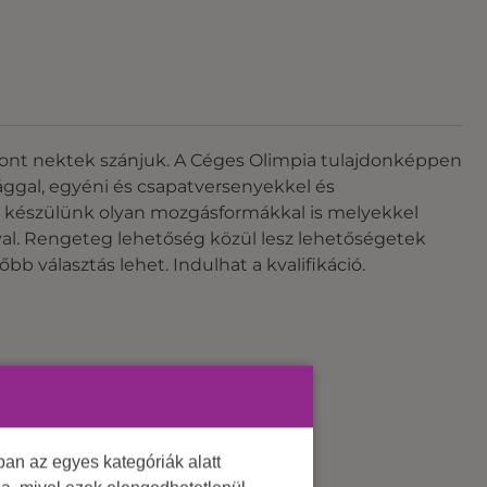
pont nektek szánjuk. A Céges Olimpia tulajdonképpen
ággal, egyéni és csapatversenyekkel és
t készülünk olyan mozgásformákkal is melyekkel
tával. Rengeteg lehetőség közül lesz lehetőségetek
b választás lehet. Indulhat a kvalifikáció.
an az egyes kategóriák alatt