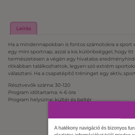
Leírás
Ha a mindennapokban is fontos számotokra a sport é
egy mini sportnap, azzal a kis különbséggel, hogy i
természetesen a végén egy hivatalos eredményhirdet
ritkábban találkozhattok, legyen szó extrém sportokró
választani. Ha a csapatépítő tréninget egy aktív, spo
Résztvevők száma: 30-120
Program időtartama: 4-6 óra
Program helyszíne: kültér és beltér
A hatékony navigáció és bizonyos fu