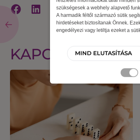
részletes információkat talál minden s
szükségesek a webhely alapvető funk
A harmadik féltől származó sütik segí
hirdetéseket biztosítanak Önnek. Eze
engedélyezi vagy letiltja ezeket a süt
KAPCSOLÓDÓ T
MIND ELUTASÍTÁSA