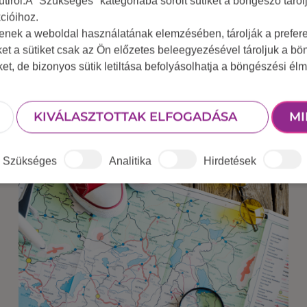
ütiről.A "Szükséges" kategóriába sorolt sütiket a böngésző táro
cióihoz.
tenek a weboldal használatának elemzésében, tárolják a preferen
ket a sütiket csak az Ön előzetes beleegyezésével tároljuk a b
iket, de bizonyos sütik letiltása befolyásolhatja a böngészési élm
ERMÉKEK
ÖSSZES ESZKÖZ
KIVÁLASZTOTTAK ELFOGADÁSA
MI
Szükséges
Analitika
Hirdetések