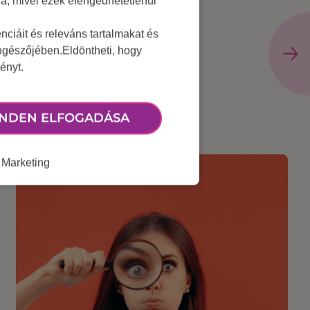
lja, mivel ezek elengedhetetlenül
ciáit és releváns tartalmakat és
öngészőjében.Eldöntheti, hogy
ényt.
NDEN ELFOGADÁSA
Marketing