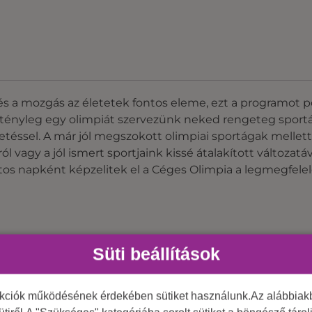
s a mozgás az életetek fontos eleme, ezt a programot 
tt tényleg egy olimpiát szervezünk neked rengeteg sport
éssel. A már jól megszokott olimpiai sportágak mellet
l vagy a jól ismert sportjaink kissé átalakított változa
rtos napként képzelitek el a Céges Olimpia a legmegfelelőb
Süti beállítások
nkciók működésének érdekében sütiket használunk.Az alábbiakb