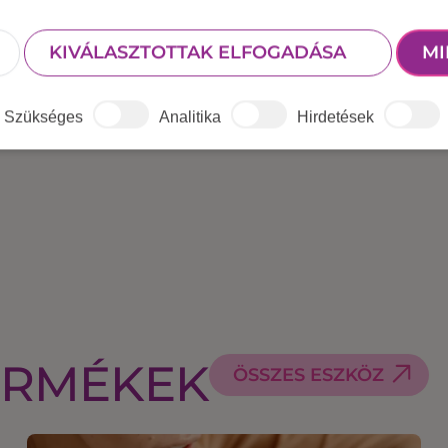
ó és pingpong
KIVÁLASZTOTTAK ELFOGADÁSA
MI
Szükséges
Analitika
Hirdetések
ERMÉKEK
ÖSSZES ESZKÖZ