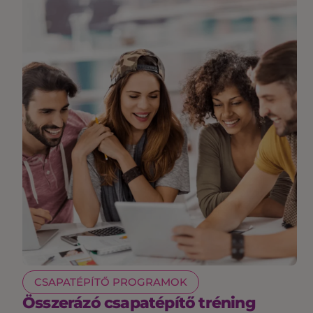
CSAPATÉPÍTŐ PROGRAMOK
Összerázó csapatépítő tréning