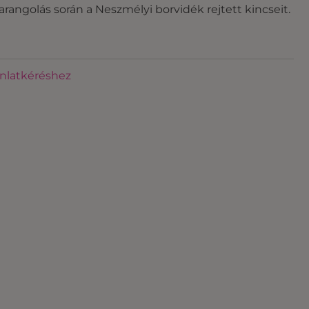
rangolás során a Neszmélyi borvidék rejtett kincseit.
ánlatkéréshez