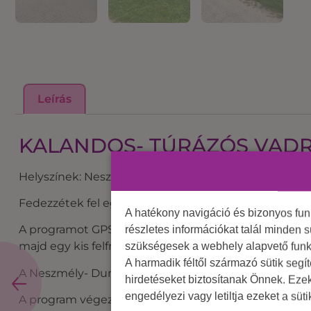
Leírás
KALANDOS- TÚRÁZÓS VAD
Helyszínek: Neszmély, Dunaalmás Dunapart, borpinc
Fedezzétek fel egy borozással összekötött barangolás
A hatékony navigáció és bizonyos fu
A programot GPS-es nyomkereséssel indítjuk Neszmél
részletes információkat talál minden s
majd egy kis felfrissülést követően jöhet a csapatépí
szükségesek a webhely alapvető funk
A harmadik féltől származó sütik segí
A Neszmély- Dunaalmás erdei kerékpártúrán kilométe
hirdetéseket biztosítanak Önnek. Eze
engedélyezi vagy letiltja ezeket a süt
A program végeztével közös főzés, evezés és versen