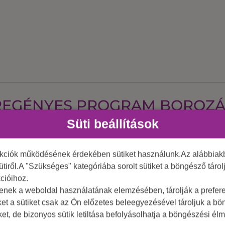
REGÉNYES PROGRAM BOROZÁ
Süti beállítások
ék és erdei ösvény
 során a Neszmélyi borvidék rejtett kincseit.
nkciók működésének érdekében sütiket használunk.Az alábbiakb
y központjából egészen a borútig, a pincékhez. A játék
ütiről.A "Szükséges" kategóriába sorolt sütiket a böngésző táro
tés sportosabb része.
cióihoz.
tenek a weboldal használatának elemzésében, tárolják a preferen
rek gyűjtésével értékes ajándékokra tehettek szert, mi
ket a sütiket csak az Ön előzetes beleegyezésével tároljuk a b
iket, de bizonyos sütik letiltása befolyásolhatja a böngészési élm
yek várnak rátok a Duna partján a Hajós Skanzennél, a