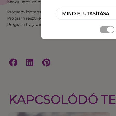
hangulatot, mint a KUBB, a Dodgebow, tollas, csocs
Program időtartama: 3-12 óra
MIND ELUTASÍTÁSA
Program résztvevőinek száma: 8-150 fő
Program helyszíne: kültér
KAPCSOLÓDÓ T