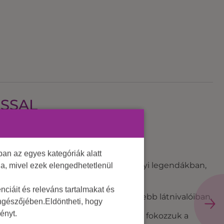
SSAL
an az egyes kategóriák alatt
os pincetúra során elmerültök a helyi legendákban,
lja, mivel ezek elengedhetetlenül
ciáit és releváns tartalmakat és
közben elmerültök a Gerecse legszebb látnivalóiban.
öngészőjében.Eldöntheti, hogy
ényt.
hol kedvenc rendezvényeszközeinkkel fokozzuk a