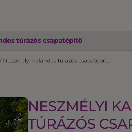
dos túrázós csapatépítő
/
Neszmélyi kalandos túrázós csapatépítő
NESZMÉLYI K
TÚRÁZÓS CSA