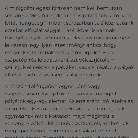
A minigolfot egész biztosan nem kell bemutatni
senkinek. Még ha eddig nem is próbáltuk ki milyen
lehet, rengeteg filmben, sorozatban találkozhattunk
ezzel az elfoglaltsággal. Hazánkban is vannak
minigolf pályák, ám nem szükséges mindenképpen
felkeresni egy ilyen létesítményt ahhoz, hogy
magunk is kipróbálhassuk a minigolfot. Ha a
csapatépítés feladataként ezt választjátok, mi
szállítjuk el nektek a pályákat, vagyis inkább a pályák
elkészítéséhez szükséges alapanyagokat.
A létszámtól függően egyenként, vagy
csoportokban alkotjátok meg a saját minigolf
pályátok egy-egy elemét. Az erre szánt idő letelte és
a művek elkészülte után először is bemutatjátok
egymásnak mit alkottatok, majd megindul a
verseny. A pályák lehetnek egyszerűek, rejthetnek
meglepetéseket, mindennek csak a képzelet