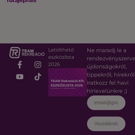
Tutajépítés
Letölthető
Ne maradj le a
eszközlista
rendezvényszerv
2026
újdonságokról,
tippekről, hírekről
Iratkozz fel havi
hírlevelünkre ;)