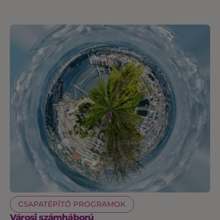
CSAPATÉPÍTŐ PROGRAMOK
Városi számháború