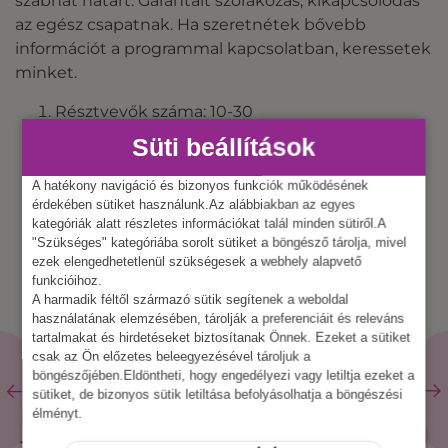
szabhat határt. Garantált szórakozás, kikapcsolódás
az egész csapatnak. Ha szeretnétek bővebb
információt a programmal kapcsolatban, keressetek
minket.
Résztvevők száma: 10-30
Program időtartama: 3-5 óra
Süti beállítások
Program helyszíne: kültér, vagy beltér
A hatékony navigáció és bizonyos funkciók működésének
érdekében sütiket használunk.Az alábbiakban az egyes
kategóriák alatt részletes információkat talál minden sütiről.A
"Szükséges" kategóriába sorolt sütiket a böngésző tárolja, mivel
ezek elengedhetetlenül szükségesek a webhely alapvető
funkcióihoz.
A harmadik féltől származó sütik segítenek a weboldal
használatának elemzésében, tárolják a preferenciáit és releváns
tartalmakat és hirdetéseket biztosítanak Önnek. Ezeket a sütiket
csak az Ön előzetes beleegyezésével tároljuk a
böngészőjében.Eldöntheti, hogy engedélyezi vagy letiltja ezeket a
sütiket, de bizonyos sütik letiltása befolyásolhatja a böngészési
KAPCSOLÓDÓ
élményt.
ÖSSZES
ESZKÖZ