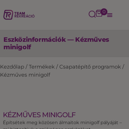
0
Eszközinformációk — Kézműves
minigolf
Kezdőlap
/
Termékek
/
Csapatépítő programok
/
Kézműves minigolf
KÉZMŰVES MINIGOLF
Építsétek meg közösen álmaitok minigolf pályáját –