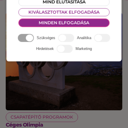
TERMÉKEK
MIND ELUTASÍTÁSA
KIVÁLASZTOTTAK ELFOGADÁSA
MINDEN ELFOGADÁSA
Szükséges
Analitika
Hirdetések
Marketing
CSAPATÉPÍTŐ PROGRAMOK
Céges Olimpia