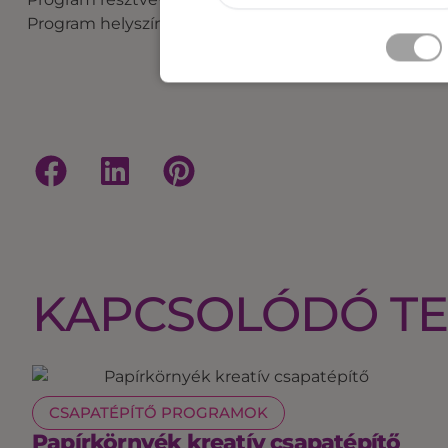
Program helyszíne: beltér, kültér
KAPCSOLÓDÓ T
CSAPATÉPÍTŐ PROGRAMOK
Papírkörnyék kreatív csapatépítő