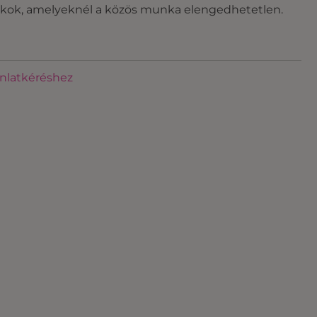
átékok, amelyeknél a közös munka elengedhetetlen.
ánlatkéréshez