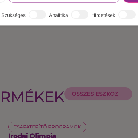
Szükséges
Analitika
Hirdetések
ERMÉKEK
ÖSSZES ESZKÖZ
CSAPATÉPÍTŐ PROGRAMOK
Irodai Olimpia