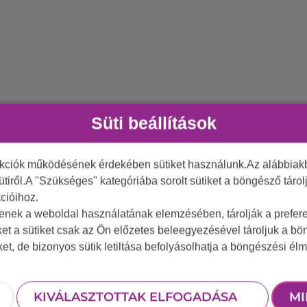
Süti beállítások
nkciók működésének érdekében sütiket használunk.Az alábbiakb
de higgyétek el, beszédes. A cél ugyanis a csapat összeráz
ütiről.A "Szükséges" kategóriába sorolt sütiket a böngésző táro
mény pedig egy erős csoportkohézió lesz. A program bá
cióihoz.
on. Itt a különböző tárgyak, eszközök olyan tulajdonság
tenek a weboldal használatának elemzésében, tárolják a preferen
segítségével. Ha szeretnétek, hogy egy kicsit megversen
ket a sütiket csak az Ön előzetes beleegyezésével tároljuk a b
iket, de bizonyos sütik letiltása befolyásolhatja a böngészési élm
KIVÁLASZTOTTAK ELFOGADÁSA
MI