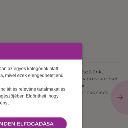
an az egyes kategóriák alatt
ása. Olyan rövid, pörgős játékokkal készülünk,
lja, mivel ezek elengedhetetlenül
rhol megvalósítható, hiszen hétköznapi eszközöket
ait kell használni, ami a hétköznapi
ciáit és releváns tartalmakat és
yeztessünk titeket kis csapatokban, annak sincs
öngészőjében.Eldöntheti, hogy
ényt.
NDEN ELFOGADÁSA