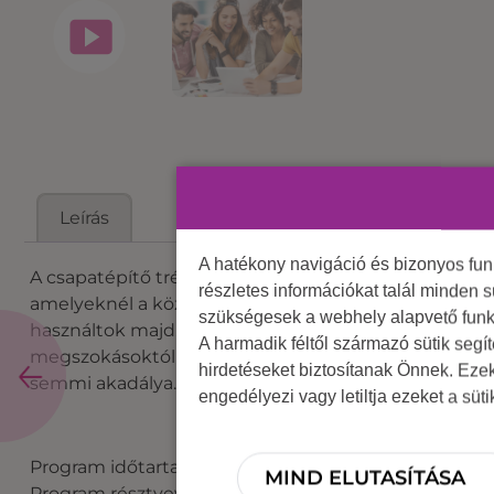
Leírás
A hatékony navigáció és bizonyos fu
A csapatépítő tréning neve első hallásra fura lehet, 
részletes információkat talál minden s
amelyeknél a közös munka elengedhetetlen, az ered
szükségesek a webhely alapvető funk
használtok majd, de egyáltalán nem a megszokott mód
A harmadik féltől származó sütik segí
megszokásoktól távol áll. Mindezt persze társaitok 
hirdetéseket biztosítanak Önnek. Eze
semmi akadálya.
engedélyezi vagy letiltja ezeket a süt
Program időtartama: 3-4 óra
MIND ELUTASÍTÁSA
Program résztvevőinek száma: 10-100 fő