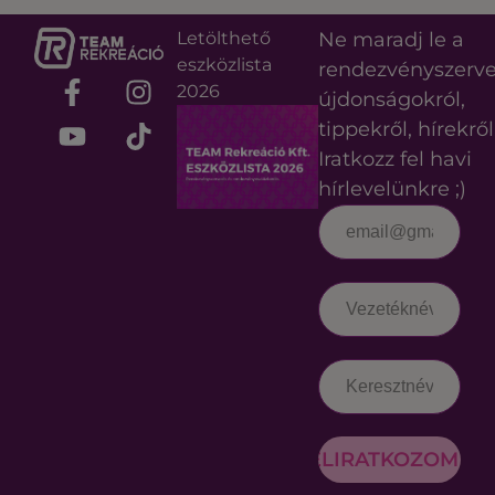
Letölthető
Ne maradj le a
eszközlista
rendezvényszerv
2026
újdonságokról,
tippekről, hírekről
Iratkozz fel havi
hírlevelünkre ;)
FELIRATKOZOM