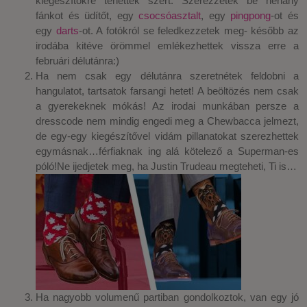
kiegészítőkre tehettek szert. Szerezzetek be néhány
fánkot és üdítőt, egy
csocsóasztalt
, egy
pingpong
-ot és
egy
darts
-ot. A fotókról se feledkezzetek meg- később az
irodába kitéve örömmel emlékezhettek vissza erre a
februári délutánra:)
Ha nem csak egy délutánra szeretnétek feldobni a
hangulatot, tartsatok farsangi hetet! A beöltözés nem csak
a gyerekeknek mókás! Az irodai munkában persze a
dresscode nem mindig engedi meg a Chewbacca jelmezt,
de egy-egy kiegészítővel vidám pillanatokat szerezhettek
egymásnak…férfiaknak ing alá kötelező a Superman-es
póló!Ne ijedjetek meg, ha Justin Trudeau megteheti, Ti is…
Ha nagyobb volumenű partiban gondolkoztok, van egy jó