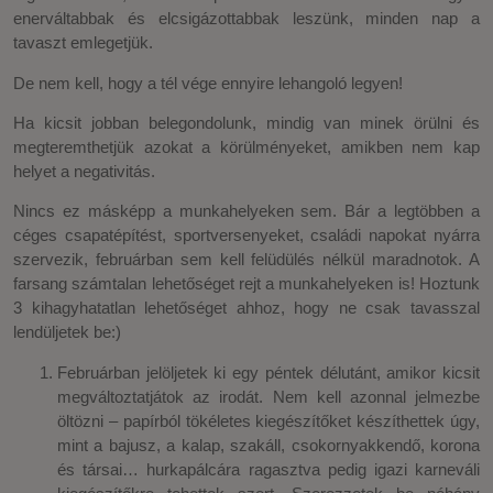
enerváltabbak és elcsigázottabbak leszünk, minden nap a
tavaszt emlegetjük.
De nem kell, hogy a tél vége ennyire lehangoló legyen!
Ha kicsit jobban belegondolunk, mindig van minek örülni és
megteremthetjük azokat a körülményeket, amikben nem kap
helyet a negativitás.
Nincs ez másképp a munkahelyeken sem. Bár a legtöbben a
céges csapatépítést, sportversenyeket, családi napokat nyárra
szervezik, februárban sem kell felüdülés nélkül maradnotok. A
farsang számtalan lehetőséget rejt a munkahelyeken is! Hoztunk
3 kihagyhatatlan lehetőséget ahhoz, hogy ne csak tavasszal
lendüljetek be:)
Februárban jelöljetek ki egy péntek délutánt, amikor kicsit
megváltoztatjátok az irodát. Nem kell azonnal jelmezbe
öltözni – papírból tökéletes kiegészítőket készíthettek úgy,
mint a bajusz, a kalap, szakáll, csokornyakkendő, korona
és társai… hurkapálcára ragasztva pedig igazi karneváli