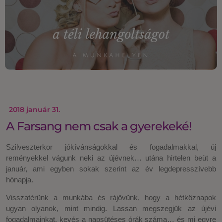
2018 január 31.
A Farsang nem csak a gyerekeké!
Szilveszterkor jókívánságokkal és fogadalmakkal, új
reményekkel vágunk neki az újévnek… utána hirtelen beüt a
január, ami egyben sokak szerint az év legdepresszívebb
hónapja.
Visszatérünk a munkába és rájövünk, hogy a hétköznapok
ugyan olyanok, mint mindig. Lassan megszegjük az újévi
fogadalmainkat, kevés a napsütéses órák száma… és mi egyre