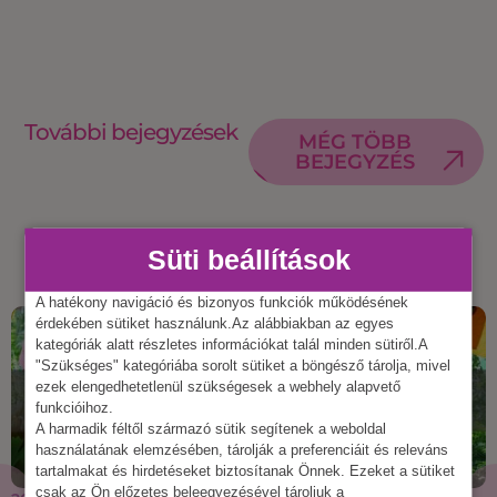
További bejegyzések
MÉG TÖBB
BEJEGYZÉS
Süti beállítások
A hatékony navigáció és bizonyos funkciók működésének
érdekében sütiket használunk.Az alábbiakban az egyes
kategóriák alatt részletes információkat talál minden sütiről.A
"Szükséges" kategóriába sorolt sütiket a böngésző tárolja, mivel
ezek elengedhetetlenül szükségesek a webhely alapvető
funkcióihoz.
A harmadik féltől származó sütik segítenek a weboldal
használatának elemzésében, tárolják a preferenciáit és releváns
tartalmakat és hirdetéseket biztosítanak Önnek. Ezeket a sütiket
csak az Ön előzetes beleegyezésével tároljuk a