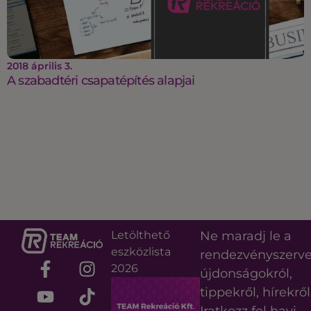
2018 április 3.
A szabadtéri csapatépítés alapjai
Letölthető
Ne maradj le a
eszközlista
rendezvényszerv
2026
újdonságokról,
tippekről, hírekről
Iratkozz fel havi