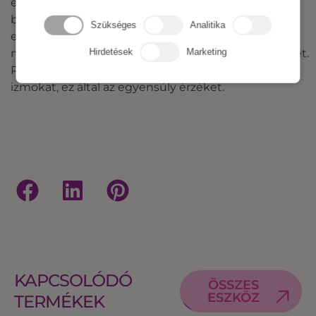
edzőtermekben, fitnesz központokban, használata
biztonságos és igazán könnyű elsajátítani. Mind
Szükséges
Analitika
ezek mellett pedig fokozza a szív és légzőrendszer
működését és csak minimálisan terheli az ízületeket.
Hirdetések
Marketing
Remek stresszoldó és segít fejleszteni a stabilizáló
izmokat, ez által az egyensúly érzéket.
KAPCSOLÓDÓ
ÖSSZES
ESZKÖZ
TERMÉKEK