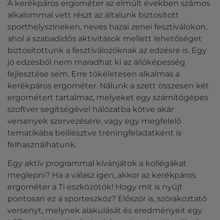
A kerékpáros ergométer az elmúlt években számos
alkalommal vett részt az általunk biztosított
sporthelyszíneken, neves hazai zenei fesztiválokon,
ahol a szabadidős aktivitások mellett lehetőséget
biztosítottunk a fesztiválozóknak az edzésre is. Egy
jó edzésből nem maradhat ki az állóképesség
fejlesztése sem. Erre tökéletesen alkalmas a
kerékpáros ergométer. Nálunk a szett összesen két
ergométert tartalmaz, melyeket egy számítógépes
szoftver segítségével hálózatba kötve akár
versenyek szervezésére, vagy egy megfelelő
tematikába beillesztve tréningfeladatként is
felhasználhatunk.
Egy aktív programmal kívánjátok a kollégákat
meglepni? Ha a válasz igen, akkor az kerékpáros
ergométer a Ti eszközötök! Hogy mit is nyújt
pontosan ez a sporteszköz? Először is, szórakoztató
versenyt, melynek alakulását és eredményeit egy