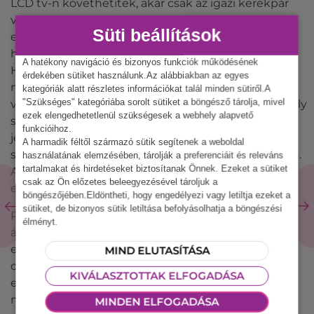
LCD tv-n követhetitek, akár csak az igazi kerékpár
versenyeken. Másodsorban pedig, a kerékpáros
Süti beállítások
ergométer egy olyan eszköz, amelyet bárki
használhat, kortól és nemtől függetlenül.
A hatékony navigáció és bizonyos funkciók működésének
Használatát mindenki gyorsan elsajátíthatja,
érdekében sütiket használunk.Az alábbiakban az egyes
miközben nem csak jól szórakozik, de átmozgatja
kategóriák alatt részletes információkat talál minden sütiről.A
"Szükséges" kategóriába sorolt sütiket a böngésző tárolja, mivel
vele az egész testét is. Nem szükséges hozzá komoly
ezek elengedhetetlenül szükségesek a webhely alapvető
sportos múlt, viszont azok számára is kihívást tud
funkcióihoz.
jelenteni akik aktívan sportolnak. Erőnlét növelő, és
A harmadik féltől származó sütik segítenek a weboldal
segít többek között a fogyásban és a zsírégetésben.
használatának elemzésében, tárolják a preferenciáit és releváns
tartalmakat és hirdetéseket biztosítanak Önnek. Ezeket a sütiket
A teljesítmény pedig számokban mérhető, így akár
csak az Ön előzetes beleegyezésével tároljuk a
egy bajnokságot is rendezhettek a kollégák között!
böngészőjében.Eldöntheti, hogy engedélyezi vagy letiltja ezeket a
sütiket, de bizonyos sütik letiltása befolyásolhatja a böngészési
Rendezzetek házi bajnokságot, mérjétek össze
élményt.
állóképességeteket bicikli versennyel a kerékpáros
ergométer segítségével. Ez a sporteszköz már nem
MIND ELUTASÍTÁSA
csak a hivatásos sportolók egyik kedvenc sport
KIVÁLASZTOTTAK ELFOGADÁSA
eszköze, de beépült a sportolni szerető emberek
mindennapjaiba is azáltal, hogy elérhetővé vált
MINDEN ELFOGADÁSA