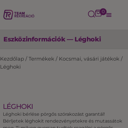
0
Eszközinformációk — Léghoki
Kezdőlap
/
Termékek
/
Kocsmai, vásári játékok
/
Léghoki
LÉGHOKI
Léghoki bérlése pörgős szórakozást garantál!
Bérljetek léghokit rendezvényetekre és mutassátok
meg, Ti milyen gyorsan tudtok reagálni a pörgős