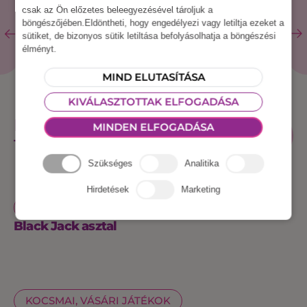
csak az Ön előzetes beleegyezésével tároljuk a
böngészőjében.Eldöntheti, hogy engedélyezi vagy letiltja ezeket a
sütiket, de bizonyos sütik letiltása befolyásolhatja a böngészési
élményt.
MIND ELUTASÍTÁSA
KIVÁLASZTOTTAK ELFOGADÁSA
KAPCSOLÓDÓ
MINDEN ELFOGADÁSA
ÖSSZES
ESZKÖZ
TERMÉKEK
Szükséges
Analitika
Hirdetések
Marketing
KOCSMAI, VÁSÁRI JÁTÉKOK
Black Jack asztal
KOCSMAI, VÁSÁRI JÁTÉKOK