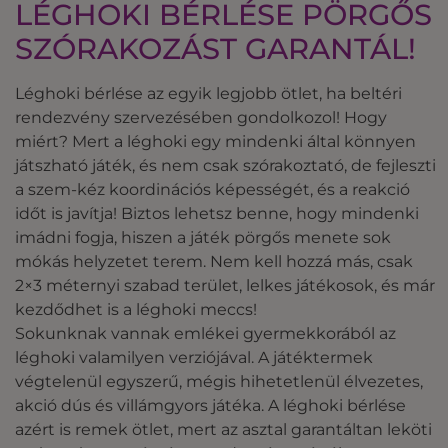
LÉGHOKI BÉRLÉSE PÖRGŐS
SZÓRAKOZÁST GARANTÁL!
Léghoki bérlése az egyik legjobb ötlet, ha beltéri
rendezvény szervezésében gondolkozol! Hogy
miért? Mert a léghoki egy mindenki által könnyen
játszható játék, és nem csak szórakoztató, de fejleszti
a szem-kéz koordinációs képességét, és a reakció
időt is javítja! Biztos lehetsz benne, hogy mindenki
imádni fogja, hiszen a játék pörgős menete sok
mókás helyzetet terem. Nem kell hozzá más, csak
2×3 méternyi szabad terület, lelkes játékosok, és már
kezdődhet is a léghoki meccs!
Sokunknak vannak emlékei gyermekkorából az
léghoki valamilyen verziójával. A játéktermek
végtelenül egyszerű, mégis hihetetlenül élvezetes,
akció dús és villámgyors játéka. A léghoki bérlése
azért is remek ötlet, mert az asztal garantáltan leköti