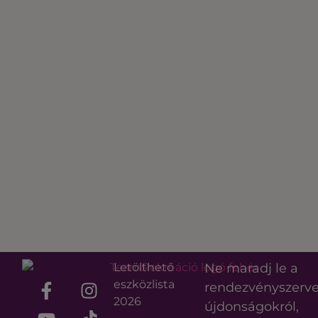
Letölthető
Ne maradj le a
eszközlista
rendezvényszerv
2026
újdonságokról,