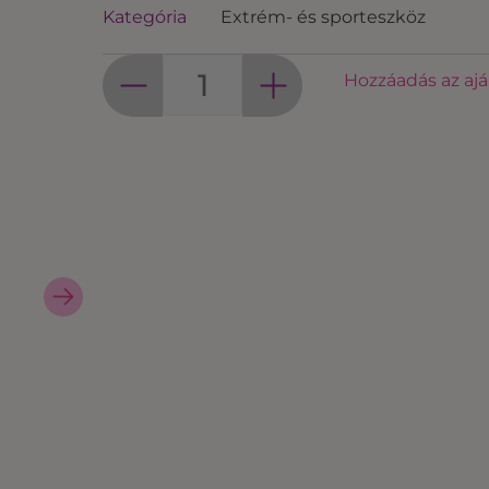
Kategória
Extrém- és sporteszköz
Hozzáadás az aj