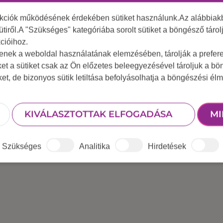
, amely minden korosztálynak maradandó élményt nyújt
nkciók működésének érdekében sütiket használunk.Az alábbiakb
a falmászást. Oldalanként más-más nehézségű útvonalakat
ütiről.A "Szükséges" kategóriába sorolt sütiket a böngésző táro
lent ennek a sporteszköznek használata.
cióihoz.
atilag bármilyen rendezvényre kiváló választás, mert 
tenek a weboldal használatának elemzésében, tárolják a preferen
ket a sütiket csak az Ön előzetes beleegyezésével tároljuk a b
iket, de bizonyos sütik letiltása befolyásolhatja a böngészési élm
k, akár versenyt is rendezhettek, melyikőtök tud hamara
ó kötélpályával vagy a rekeszépítéssel, így biztos, hogy
KIVÁLASZTOTTAK ELFOGADÁSA
MI
ni outdoor rendezvényedet, a mászófal ugyanis a buli l
ter vízszintes terület, amely lehet aszfalt vagy füves tal
Szükséges
Analitika
Hirdetések
 maximálisan ellenőrizve és betartva.