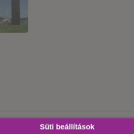
V SZÓRAKOZÁS ESZKÖZE
Süti beállítások