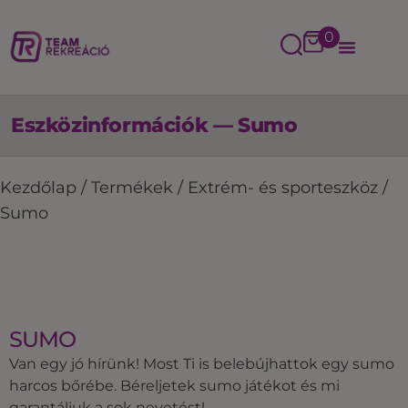
0
Eszközinformációk — Sumo
Kezdőlap
/
Termékek
/
Extrém- és sporteszköz
/
Sumo
SUMO
Van egy jó hírünk! Most Ti is belebújhattok egy sumo
harcos bőrébe. Béreljetek sumo játékot és mi
garantáljuk a sok nevetést!