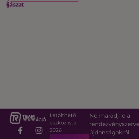
Íjászat
Letölthető
Ne maradj le a
eszközlista
rendezvényszerv
2026
újdonságokról,