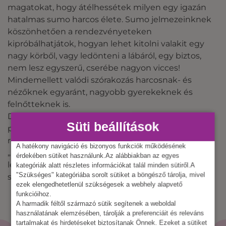
magatokat, hogy átélhessétek milyen egy igazán
hatalmas sumo harcos élete. Sumo jelmezeinknek
köszönhetően a rendezvényeteken
kipróbálhatjátok, hogyan lehet kitolni valakit egy
nagy körből, vagy ledönteni a lábáról, egy biztos,
nem lesz egyszerű, cserébe nagyon vicces!
Mindemellett valódi szórakozás harcosnak- és
nézőknek egyaránt, nagyobb gyerekeknek és
felnőtteknek is.
Dobjátok fel a bulit egy igazán szórakotató
Süti beállítások
programmal, bérlejetek sumo játékot
rendezvényetekre, és már indulhat is harc!
A hatékony navigáció és bizonyos funkciók működésének
„Hakkeyoi!”Az eszköz területigénye 5×5 méter,
érdekében sütiket használunk.Az alábbiakban az egyes
lehetőleg füves, vízszintes terület, továbbá
kategóriák alatt részletes információkat talál minden sütiről.A
"Szükséges" kategóriába sorolt sütiket a böngésző tárolja, mivel
szükséges még 220V áramforrás.
ezek elengedhetetlenül szükségesek a webhely alapvető
funkcióihoz.
A harmadik féltől származó sütik segítenek a weboldal
használatának elemzésében, tárolják a preferenciáit és releváns
tartalmakat és hirdetéseket biztosítanak Önnek. Ezeket a sütiket