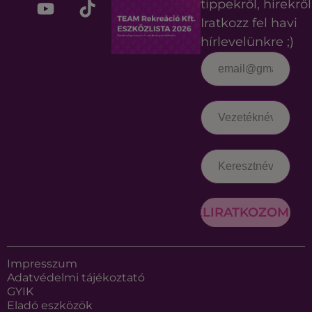
tippekről, hírekről
Iratkozz fel havi
hírlevelünkre ;)
FELIRATKOZOM
Impresszum
Adatvédelmi tájékoztató
GYIK
Eladó eszközök