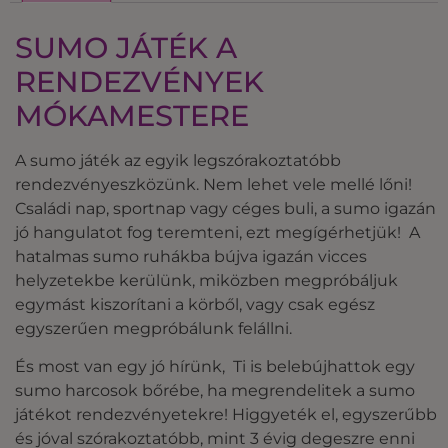
SUMO JÁTÉK A
RENDEZVÉNYEK
MÓKAMESTERE
A sumo játék az egyik legszórakoztatóbb
rendezvényeszközünk. Nem lehet vele mellé lőni!
Családi nap, sportnap vagy céges buli, a sumo igazán
jó hangulatot fog teremteni, ezt megígérhetjük! A
hatalmas sumo ruhákba bújva igazán vicces
helyzetekbe kerülünk, miközben megpróbáljuk
egymást kiszorítani a körből, vagy csak egész
egyszerűen megpróbálunk felállni.
És most van egy jó hírünk, Ti is belebújhattok egy
sumo harcosok bőrébe, ha megrendelitek a sumo
játékot rendezvényetekre! Higgyeték el, egyszerűbb
és jóval szórakoztatóbb, mint 3 évig degeszre enni