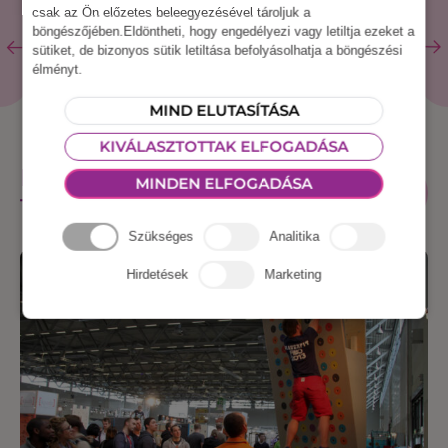
csak az Ön előzetes beleegyezésével tároljuk a
böngészőjében.Eldöntheti, hogy engedélyezi vagy letiltja ezeket a
sütiket, de bizonyos sütik letiltása befolyásolhatja a böngészési
élményt.
MIND ELUTASÍTÁSA
KIVÁLASZTOTTAK ELFOGADÁSA
KAPCSOLÓDÓ
ÖSSZES
MINDEN ELFOGADÁSA
ESZKÖZ
TERMÉKEK
Szükséges
Analitika
Hirdetések
Marketing