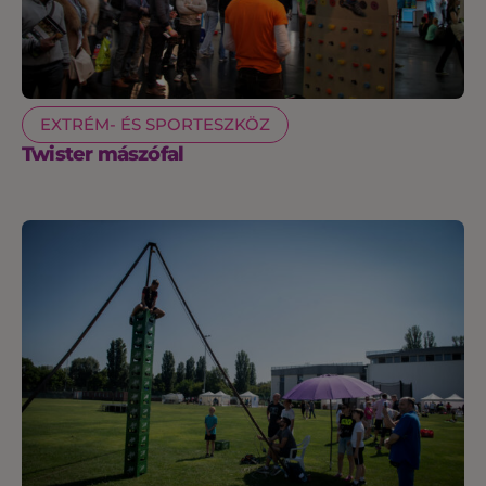
EXTRÉM- ÉS SPORTESZKÖZ
Twister mászófal