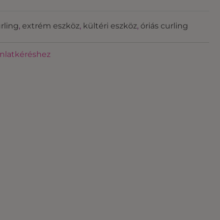
rling
,
extrém eszköz
,
kültéri eszköz
,
óriás curling
ánlatkéréshez