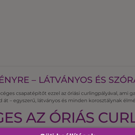
ÉNYRE – LÁTVÁNYOS ÉS SZÓ
céges csapatépítőt ezzel az óriási curlingpályával, ami g
 át – egyszerű, látványos és minden korosztálynak élmé
ES AZ ÓRIÁS CUR
t csapat felváltva csúsztatja a korongokat a 10 méter hoss