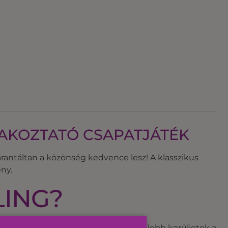
RAKOZTATÓ CSAPATJÁTÉK
arantáltan a közönség kedvence lesz! A klasszikus
ny.
LING?
zú pályán. A cél, hogy a lehető legközelebb kerüljetek a