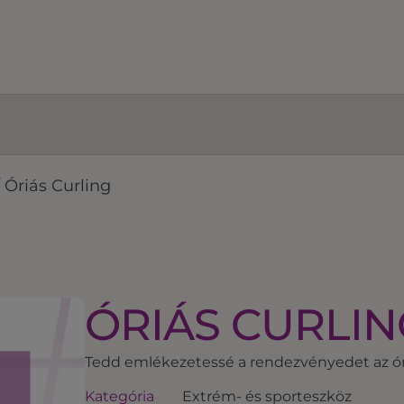
/
Óriás Curling
ÓRIÁS CURLIN
Tedd emlékezetessé a rendezvényedet az óri
Kategória
Extrém- és sporteszköz