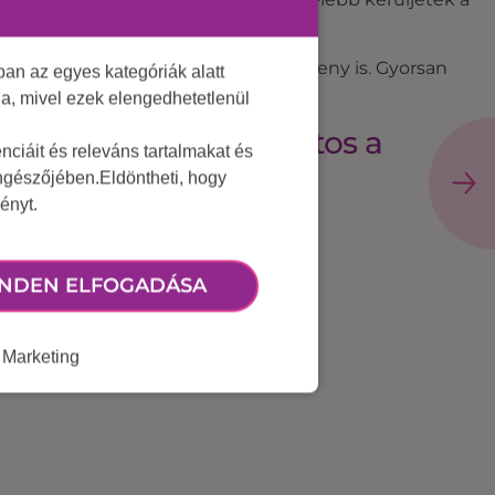
e-fun játék, de akár szervezett verseny is. Gyorsan
an az egyes kategóriák alatt
lja, mivel ezek elengedhetetlenül
re, ahol egyszerre fontos a
ciáit és releváns tartalmakat és
öngészőjében.Eldöntheti, hogy
ényt.
NDEN ELFOGADÁSA
Marketing