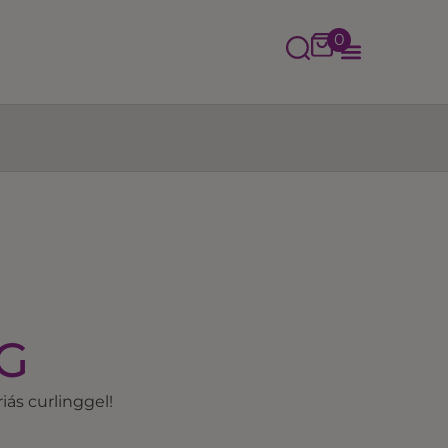
0
G
ás curlinggel!