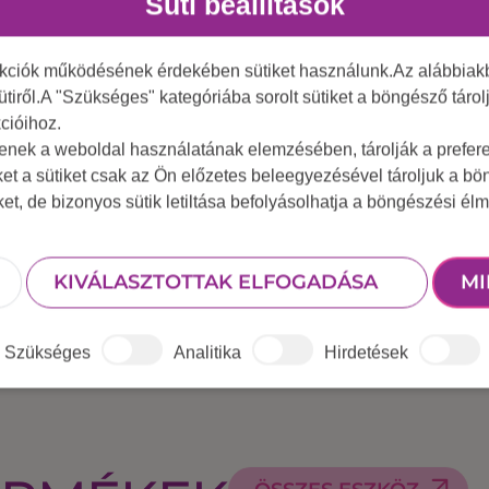
Süti beállítások
it is „kilökitek” onnan.
önnyen közösségi élménnyé válik. Lehet belőle laza, hav
nkciók működésének érdekében sütiket használunk.Az alábbiakb
igényel, így 6 éves kortól szinte mindenki élvezi.
ütiről.A "Szükséges" kategóriába sorolt sütiket a böngésző táro
cióihoz.
 sportnapra vagy céges csapatépítő
tenek a weboldal használatának elemzésében, tárolják a preferen
ttműködés.
ket a sütiket csak az Ön előzetes beleegyezésével tároljuk a b
iket, de bizonyos sütik letiltása befolyásolhatja a böngészési élm
KIVÁLASZTOTTAK ELFOGADÁSA
MI
Szükséges
Analitika
Hirdetések