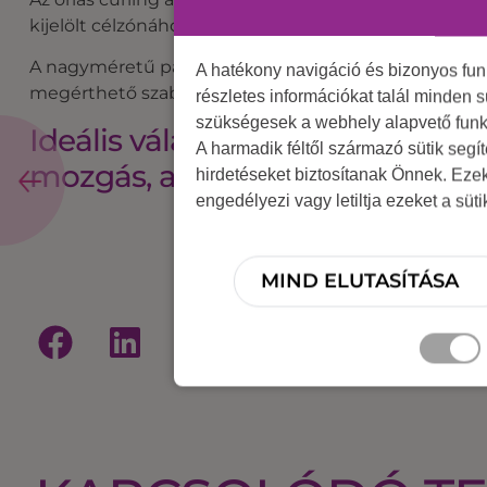
kijelölt célzónához, miközben akár az ellenfél korongja
A nagyméretű pálya messziről vonzza a figyelmet és k
A hatékony navigáció és bizonyos fu
megérthető szabályok, mégis stratégiai gondolkodást 
részletes információkat talál minden s
szükségesek a webhely alapvető funk
Ideális választás családi napra,
A harmadik féltől származó sütik segí
mozgás, az élmény és az együ
hirdetéseket biztosítanak Önnek. Eze
engedélyezi vagy letiltja ezeket a süt
MIND ELUTASÍTÁSA