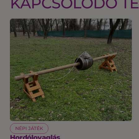
KAPCSOLÓDÓ T
NÉPI JÁTÉK
Hordólovaglás