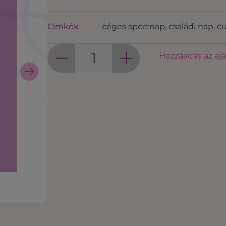
Címkék
céges sportnap
,
családi nap
,
cu
Hozzáadás az aj