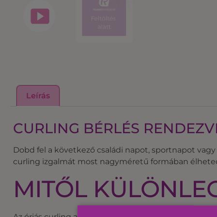
Leírás
CURLING BÉRLÉS RENDEZV
Dobd fel a következő családi napot, sportnapot vagy 
curling izgalmát most nagyméretű formában élheted
MITŐL KÜLÖNLEG
Az óriás curling a klasszikus játék alapjaira épül: ké