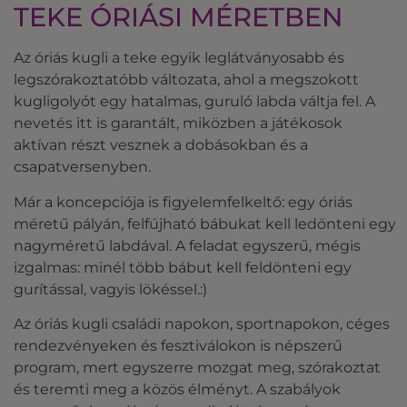
TEKE ÓRIÁSI MÉRETBEN
Az óriás kugli a teke egyik leglátványosabb és
legszórakoztatóbb változata, ahol a megszokott
kugligolyót egy hatalmas, guruló labda váltja fel. A
nevetés itt is garantált, miközben a játékosok
aktívan részt vesznek a dobásokban és a
csapatversenyben.
Már a koncepciója is figyelemfelkeltő: egy óriás
méretű pályán, felfújható bábukat kell ledönteni egy
nagyméretű labdával. A feladat egyszerű, mégis
izgalmas: minél több bábut kell feldönteni egy
gurítással, vagyis lökéssel.:)
Az óriás kugli családi napokon, sportnapokon, céges
rendezvényeken és fesztiválokon is népszerű
program, mert egyszerre mozgat meg, szórakoztat
és teremti meg a közös élményt. A szabályok