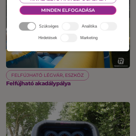
MINDEN ELFOGADÁSA
Szükséges
Analitika
Hirdetések
Marketing
FELFÚJHATÓ LÉGVÁR, ESZKÖZ
Felfújható akadálypálya