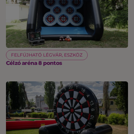
FELFÚJHATÓ LÉGVÁR, ESZKÖZ
Célzó aréna 8 pontos