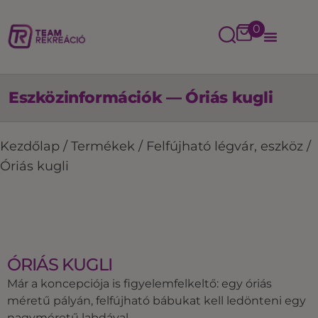
0
Eszközinformációk — Óriás kugli
Kezdőlap
/
Termékek
/
Felfújható légvár, eszköz
/
Óriás kugli
ÓRIÁS KUGLI
Már a koncepciója is figyelemfelkeltő: egy óriás
méretű pályán, felfújható bábukat kell ledönteni egy
nagyméretű labdával.