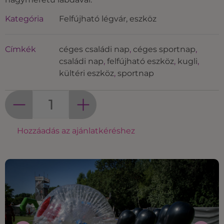
Kategória
Felfújható légvár, eszköz
Címkék
céges családi nap
,
céges sportnap
,
családi nap
,
felfújható eszköz
,
kugli
,
kültéri eszköz
,
sportnap
Hozzáadás az ajánlatkéréshez