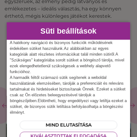
egyszerűek, az élmény pedig látványos és
emlékezetes – ideális választás, ha egy könnyen
érthető, mégis különleges játékot kerestek.
Süti beállítások
A hatékony navigáció és bizonyos funkciók működésének
érdekében sütiket használunk.Az alábbiakban az egyes
kategóriák alatt részletes információkat talál minden sütiről.A
"Szükséges" kategóriába sorolt sütiket a böngésző tárolja, mivel
ezek elengedhetetlenül szükségesek a webhely alapvető
funkcióihoz.
A harmadik féltől származó sütik segítenek a weboldal
használatának elemzésében, tárolják a preferenciáit és releváns
tartalmakat és hirdetéseket biztosítanak Önnek. Ezeket a sütiket
csak az Ön előzetes beleegyezésével tároljuk a
KAPCSOLÓDÓ
böngészőjében.Eldöntheti, hogy engedélyezi vagy letiltja ezeket a
ÖSSZES
ESZKÖZ
sütiket, de bizonyos sütik letiltása befolyásolhatja a böngészési
TERMÉKEK
élményt.
MIND ELUTASÍTÁSA
KIVÁLASZTOTTAK ELFOGADÁSA