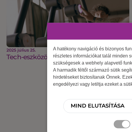
A hatékony navigáció és bizonyos fu
2025 július 25.
Tech-eszközök, amikért sorban állnak
részletes információkat talál minden s
szükségesek a webhely alapvető funk
A harmadik féltől származó sütik segí
hirdetéseket biztosítanak Önnek. Eze
engedélyezi vagy letiltja ezeket a süt
MIND ELUTASÍTÁSA