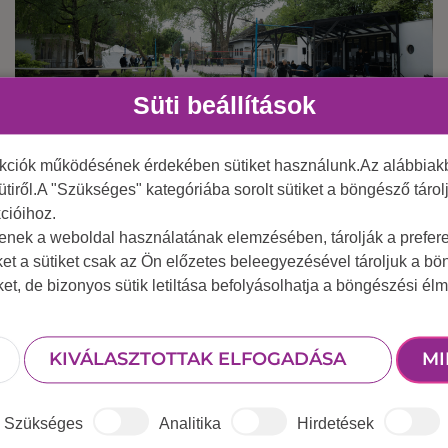
Süti beállítások
nkciók működésének érdekében sütiket használunk.Az alábbiakb
2025 június 24.
Egy nap kikapcsolódás a csapatoddal a
ütiről.A "Szükséges" kategóriába sorolt sütiket a böngésző táro
cióihoz.
Duna-parton
tenek a weboldal használatának elemzésében, tárolják a preferen
ket a sütiket csak az Ön előzetes beleegyezésével tároljuk a b
iket, de bizonyos sütik letiltása befolyásolhatja a böngészési élm
KIVÁLASZTOTTAK ELFOGADÁSA
MI
Szükséges
Analitika
Hirdetések