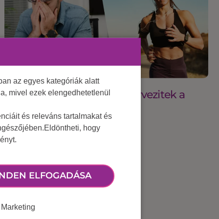
an az egyes kategóriák alatt
2025 május 29.
Ti mennyire tudatosan szervezitek a
lja, mivel ezek elengedhetetlenül
munkahelyi sportot?
ciáit és releváns tartalmakat és
öngészőjében.Eldöntheti, hogy
ényt.
NDEN ELFOGADÁSA
Marketing