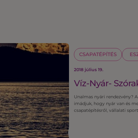
CSAPATÉPÍTÉS
ES
2018 július 19.
Víz-Nyár- Szóra
Unalmas nyári rendezvény? A
imádjuk, hogy nyár van és mel
csapatépítésről, vállalati spo