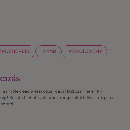
ZKÖZBÉRLÉS
NYÁR
RENDEZVÉNY
kozás
 Team Rekreáció eszközparkjával biztosan nem! Mi
eg! Kicsit el lehet szakadni a megszokottaktól, főleg ha
rtnapról…