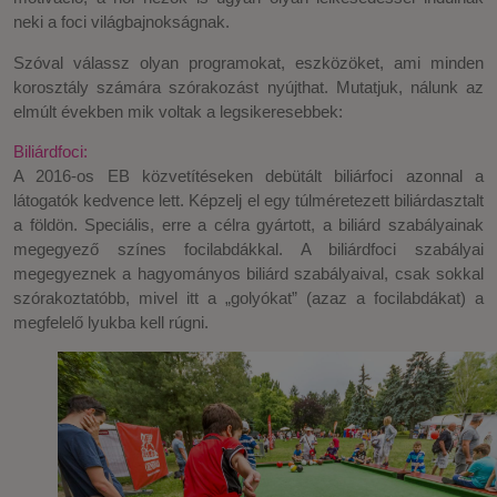
neki a foci világbajnokságnak.
Szóval válassz olyan programokat, eszközöket, ami minden
korosztály számára szórakozást nyújthat. Mutatjuk, nálunk az
elmúlt években mik voltak a legsikeresebbek:
Biliárdfoci:
A 2016-os EB közvetítéseken debütált biliárfoci azonnal a
látogatók kedvence lett. Képzelj el egy túlméretezett biliárdasztalt
a földön. Speciális, erre a célra gyártott, a biliárd szabályainak
megegyező színes focilabdákkal. A biliárdfoci szabályai
megegyeznek a hagyományos biliárd szabályaival, csak sokkal
szórakoztatóbb, mivel itt a „golyókat” (azaz a focilabdákat) a
megfelelő lyukba kell rúgni.