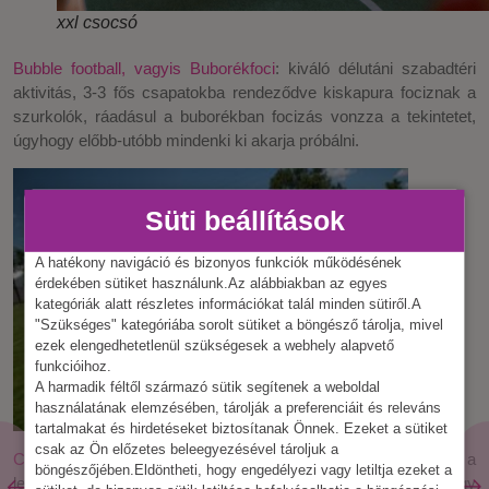
xxl csocsó
Bubble football, vagyis Buborékfoci
: kiváló délutáni szabadtéri
aktivitás, 3-3 fős csapatokba rendeződve kiskapura fociznak a
szurkolók, ráadásul a buborékban focizás vonzza a tekintetet,
úgyhogy előbb-utóbb mindenki ki akarja próbálni.
Süti beállítások
A hatékony navigáció és bizonyos funkciók működésének
érdekében sütiket használunk.Az alábbiakban az egyes
kategóriák alatt részletes információkat talál minden sütiről.A
"Szükséges" kategóriába sorolt sütiket a böngésző tárolja, mivel
ezek elengedhetetlenül szükségesek a webhely alapvető
funkcióihoz.
A harmadik féltől származó sütik segítenek a weboldal
használatának elemzésében, tárolják a preferenciáit és releváns
tartalmakat és hirdetéseket biztosítanak Önnek. Ezeket a sütiket
csak az Ön előzetes beleegyezésével tároljuk a
Célbarúgás
és
rúgás sebességmérő
: a szurkolói helyszínen a
böngészőjében.Eldöntheti, hogy engedélyezi vagy letiltja ezeket a
led faltól legtávolabb eső pontra miért ne állítanál fel egy nagy