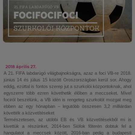
2018 április 27.
A 21. FIFA labdarúgó világbajnokságra, azaz a foci VB-re 2018.
június 14 és július 15 között Oroszországban kerül sor. Ahogy
eddig, ezúttal is fontos szerep jut a szurkolói központoknak, ahol
egyszerre több ezren követhetik élőben a meccseket. Mivel
fociról beszélünk, a VB idén is rengeteg szurkolót mozgat meg
ebben az egy hónapban – legutóbb összesen 3,2 milliárdan
követték a közvetítéseket
Természetesen, az utóbbi EB és VB közvetítésekből mi is
kivettük a részünket, 2014-ben Siófok főterén dobtuk fel a
hangulatot a meccsek között, 2016-ban pedig a budapesti