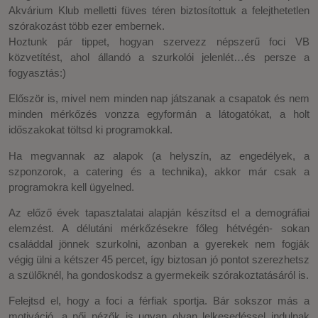
Akvárium Klub melletti füves téren biztosítottuk a felejthetetlen
szórakozást több ezer embernek.
Hoztunk pár tippet, hogyan szervezz népszerű foci VB
közvetítést, ahol állandó a szurkolói jelenlét…és persze a
fogyasztás:)
Először is, mivel nem minden nap játszanak a csapatok és nem
minden mérkőzés vonzza egyformán a látogatókat, a holt
időszakokat töltsd ki programokkal.
Ha megvannak az alapok (a helyszín, az engedélyek, a
szponzorok, a catering és a technika), akkor már csak a
programokra kell ügyelned.
Az előző évek tapasztalatai alapján készítsd el a demográfiai
elemzést. A délutáni mérkőzésekre főleg hétvégén- sokan
családdal jönnek szurkolni, azonban a gyerekek nem fogják
végig ülni a kétszer 45 percet, így biztosan jó pontot szerezhetsz
a szülőknél, ha gondoskodsz a gyermekeik szórakoztatásáról is.
Felejtsd el, hogy a foci a férfiak sportja. Bár sokszor más a
motiváció, a női nézők is ugyan olyan lelkesedéssel indulnak