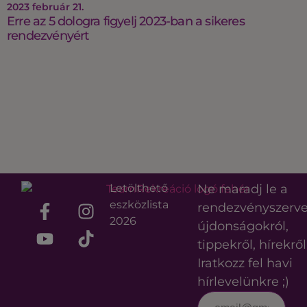
2023 február 21.
Erre az 5 dologra figyelj 2023-ban a sikeres
rendezvényért
Letölthető
Ne maradj le a
eszközlista
rendezvényszerv
2026
újdonságokról,
tippekről, hírekről
Iratkozz fel havi
hírlevelünkre ;)