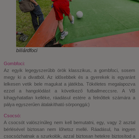
biliárdfoci
Gombfoci:
Az egyik legegyszerűbb örök klasszikus, a gombfoci, sosem
megy ki a divatból. Az idősebbek és a gyerekek is egyaránt
lelkesen vetik bele magukat a játékba. Tökéletes megalapozva
ezzel a hangolódást a következő futballmeccsre. A VB
kihagyhatatlan kelléke, ráadásul estére a felnőttek számára a
pálya egyszerűen átalakítható sörponggá:)
Csocsó:
A csocsót valószínűleg nem kell bemutatni, egy, vagy 2 asztal
bérlésével biztosan nem lőhetsz mellé. Ráadásul, ha ingyen
csocsózhatnak a szurkolók, azzal biztosan hetekre biztosítod a